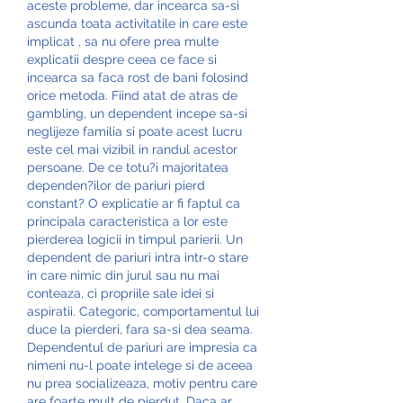
aceste probleme, dar incearca sa-si 
ascunda toata activitatile in care este 
implicat , sa nu ofere prea multe 
explicatii despre ceea ce face si 
incearca sa faca rost de bani folosind 
orice metoda. Fiind atat de atras de 
gambling, un dependent incepe sa-si 
neglijeze familia si poate acest lucru 
este cel mai vizibil in randul acestor 
persoane. De ce totu?i majoritatea 
dependen?ilor de pariuri pierd 
constant? O explicatie ar fi faptul ca 
principala caracteristica a lor este 
pierderea logicii in timpul parierii. Un 
dependent de pariuri intra intr-o stare 
in care nimic din jurul sau nu mai 
conteaza, ci propriile sale idei si 
aspiratii. Categoric, comportamentul lui 
duce la pierderi, fara sa-si dea seama. 
Dependentul de pariuri are impresia ca 
nimeni nu-l poate intelege si de aceea 
nu prea socializeaza, motiv pentru care 
are foarte mult de pierdut. Daca ar 