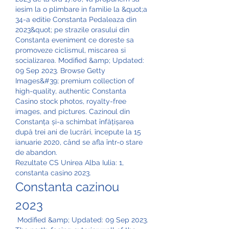
iesim la o plimbare in familie la &quot;a 
34-a editie Constanta Pedaleaza din 
2023&quot; pe strazile orasului din 
Constanta eveniment ce doreste sa 
promoveze ciclismul, miscarea si 
socializarea. Modified &amp; Updated: 
09 Sep 2023. Browse Getty 
Images&#39; premium collection of 
high-quality, authentic Constanta 
Casino stock photos, royalty-free 
images, and pictures. Cazinoul din 
Constanța și-a schimbat înfățișarea 
după trei ani de lucrări, începute la 15 
ianuarie 2020, când se afla într-o stare 
de abandon. 
Rezultate CS Unirea Alba Iulia: 1, 
constanta casino 2023.
Constanta cazinou 
2023
 Modified &amp; Updated: 09 Sep 2023. 