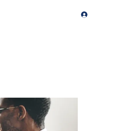
Log In
me
Book Online
Blog
About
Services
Contact