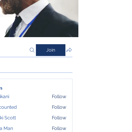
Join
s
ikani
Follow
counted
Follow
ki Scott
Follow
ta Man
Follow