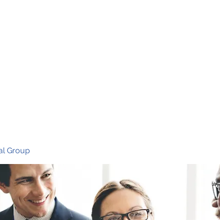
Ho
al Group