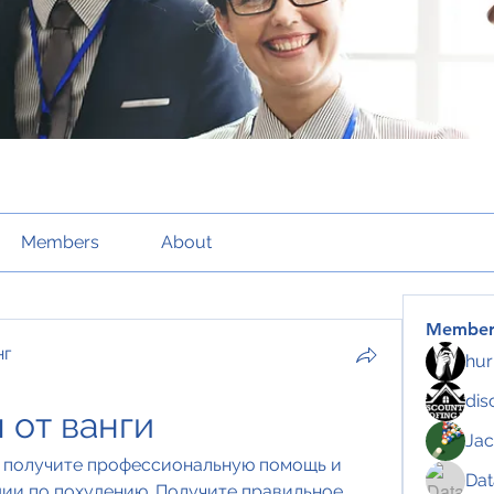
Members
About
Member
нг
hur
dis
 от ванги
Jac
- получите профессиональную помощь и 
Da
и по похудению. Получите правильное 