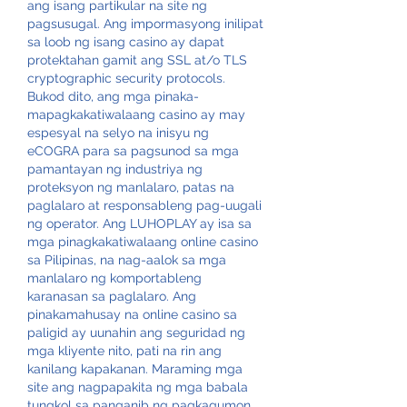
ang isang partikular na site ng 
pagsusugal. Ang impormasyong inilipat 
sa loob ng isang casino ay dapat 
protektahan gamit ang SSL at/o TLS 
cryptographic security protocols. 
Bukod dito, ang mga pinaka-
mapagkakatiwalaang casino ay may 
espesyal na selyo na inisyu ng 
eCOGRA para sa pagsunod sa mga 
pamantayan ng industriya ng 
proteksyon ng manlalaro, patas na 
paglalaro at responsableng pag-uugali 
ng operator. Ang LUHOPLAY ay isa sa 
mga pinagkakatiwalaang online casino 
sa Pilipinas, na nag-aalok sa mga 
manlalaro ng komportableng 
karanasan sa paglalaro. Ang 
pinakamahusay na online casino sa 
paligid ay uunahin ang seguridad ng 
mga kliyente nito, pati na rin ang 
kanilang kapakanan. Maraming mga 
site ang nagpapakita ng mga babala 
tungkol sa panganib ng pagkagumon 