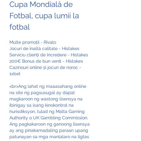
Cupa Mondială de 
Fotbal, cupa lumii la 
fotbal
Multe promoții - Rivalo
Jocuri de înaltă calitate - Histakes
Serviciu clienți de încredere - Histakes
200€ Bonus de bun venit - Histakes
Cazinouri online și jocuri de noroc - 
1xbet
<br>Ang lahat ng maaasahang online 
na site ng pagsusugal ay dapat 
magkaroon ng wastong lisensya na 
ibinigay sa isang kinokontrol na 
hurisdiksyon, tulad ng Malta Gaming 
Authority o UK Gambling Commission. 
Ang pagkakaroon ng ganoong lisensya 
ay ang pinakamadaling paraan upang 
patunayan sa mga manlalaro na ligtas 