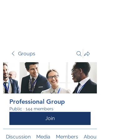
TRANSFORM RISK
Groups
Professional Group
Public
·
144 members
Join
Discussion
Media
Members
About