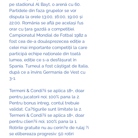
pe stadionul Al Bayt, o arenă cu 60. 
Partidele din faza grupelor se vor 
disputa la orele 13:00, 16:00, 19:00 și 
22:00. România se află pe același fus 
orar cu țara gazdă a competiției. 
Campionatul Mondial de Fotbal 1982 a 
fost cea de-a douăsprezecea ediție a 
celei mai importante competiții la care 
participă echipe naționale din toată 
lumea, ediție ce s-a desfășurat în 
Spania. Turneul a fost câștigat de Italia, 
după ce a învins Germania de Vest cu 
3-1. 
Termeni & Condi?ii se aplica 18+, doar 
pentru jucatorii noi; 100% pana la 2. 
Pentru bonus intreg, contul trebuie 
validat. Ca?tigurile sunt limitate la 2. 
Termeni & Condi?ii se aplica 18+, doar 
pentru clien?ii noi, 100% pana la 1. 
Rotirile gratuite nu au cerin?e de rulaj ?i 
se elibereaza progresiv: 50 rotiri 