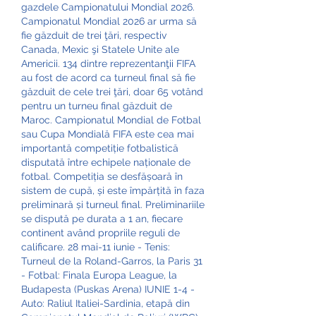
gazdele Campionatului Mondial 2026. 
Campionatul Mondial 2026 ar urma să 
fie găzduit de trei ţări, respectiv 
Canada, Mexic şi Statele Unite ale 
Americii. 134 dintre reprezentanţii FIFA 
au fost de acord ca turneul final să fie 
găzduit de cele trei ţări, doar 65 votând 
pentru un turneu final găzduit de 
Maroc. Campionatul Mondial de Fotbal 
sau Cupa Mondială FIFA este cea mai 
importantă competiție fotbalistică 
disputată între echipele naționale de 
fotbal. Competiția se desfășoară în 
sistem de cupă, și este împărțită în faza 
preliminară și turneul final. Preliminariile 
se dispută pe durata a 1 an, fiecare 
continent având propriile reguli de 
calificare. 28 mai-11 iunie - Tenis: 
Turneul de la Roland-Garros, la Paris 31 
- Fotbal: Finala Europa League, la 
Budapesta (Puskas Arena) IUNIE 1-4 - 
Auto: Raliul Italiei-Sardinia, etapă din 