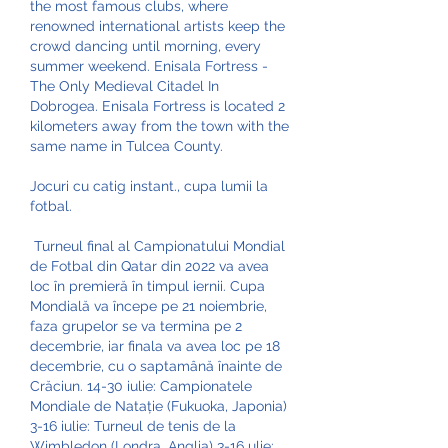
the most famous clubs, where 
renowned international artists keep the 
crowd dancing until morning, every 
summer weekend. Enisala Fortress - 
The Only Medieval Citadel In 
Dobrogea. Enisala Fortress is located 2 
kilometers away from the town with the 
same name in Tulcea County.
Jocuri cu catig instant., cupa lumii la 
fotbal.
 Turneul final al Campionatului Mondial 
de Fotbal din Qatar din 2022 va avea 
loc în premieră în timpul iernii. Cupa 
Mondială va începe pe 21 noiembrie, 
faza grupelor se va termina pe 2 
decembrie, iar finala va avea loc pe 18 
decembrie, cu o saptamână înainte de 
Crăciun. 14-30 iulie: Campionatele 
Mondiale de Natație (Fukuoka, Japonia) 
3-16 iulie: Turneul de tenis de la 
Wimbledon (Londra, Anglia) 3-16 ulie: 