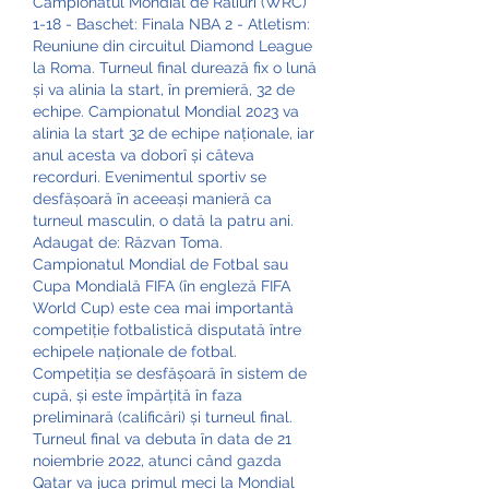
Campionatul Mondial de Raliuri (WRC) 
1-18 - Baschet: Finala NBA 2 - Atletism: 
Reuniune din circuitul Diamond League 
la Roma. Turneul final durează fix o lună 
și va alinia la start, în premieră, 32 de 
echipe. Campionatul Mondial 2023 va 
alinia la start 32 de echipe naționale, iar 
anul acesta va doborî și câteva 
recorduri. Evenimentul sportiv se 
desfășoară în aceeași manieră ca 
turneul masculin, o dată la patru ani. 
Adaugat de: Răzvan Toma. 
Campionatul Mondial de Fotbal sau 
Cupa Mondială FIFA (în engleză FIFA 
World Cup) este cea mai importantă 
competiție fotbalistică disputată între 
echipele naționale de fotbal. 
Competiția se desfășoară în sistem de 
cupă, și este împărțită în faza 
preliminară (calificări) și turneul final. 
Turneul final va debuta în data de 21 
noiembrie 2022, atunci când gazda 
Qatar va juca primul meci la Mondial 