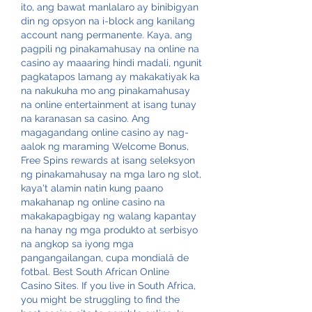
ito, ang bawat manlalaro ay binibigyan 
din ng opsyon na i-block ang kanilang 
account nang permanente. Kaya, ang 
pagpili ng pinakamahusay na online na 
casino ay maaaring hindi madali, ngunit 
pagkatapos lamang ay makakatiyak ka 
na nakukuha mo ang pinakamahusay 
na online entertainment at isang tunay 
na karanasan sa casino. Ang 
magagandang online casino ay nag-
aalok ng maraming Welcome Bonus, 
Free Spins rewards at isang seleksyon 
ng pinakamahusay na mga laro ng slot, 
kaya't alamin natin kung paano 
makahanap ng online casino na 
makakapagbigay ng walang kapantay 
na hanay ng mga produkto at serbisyo 
na angkop sa iyong mga 
pangangailangan, cupa mondială de 
fotbal. Best South African Online 
Casino Sites. If you live in South Africa, 
you might be struggling to find the 