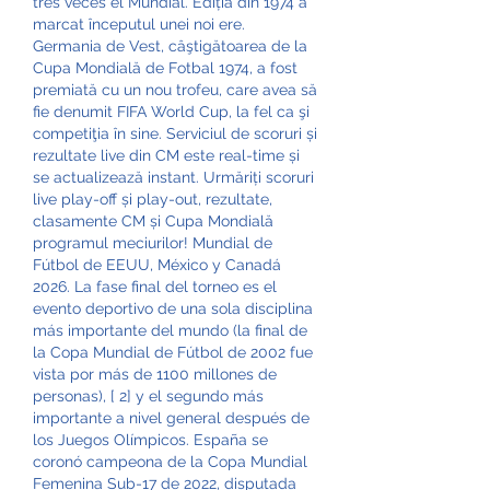
tres veces el Mundial. Ediția din 1974 a 
marcat începutul unei noi ere. 
Germania de Vest, câştigătoarea de la 
Cupa Mondială de Fotbal 1974, a fost 
premiată cu un nou trofeu, care avea să 
fie denumit FIFA World Cup, la fel ca şi 
competiţia în sine. Serviciul de scoruri și 
rezultate live din CM este real-time și 
se actualizează instant. Urmăriți scoruri 
live play-off și play-out, rezultate, 
clasamente CM și Cupa Mondială 
programul meciurilor! Mundial de 
Fútbol de EEUU, México y Canadá 
2026. La fase final del torneo es el 
evento deportivo de una sola disciplina 
más importante del mundo (la final de 
la Copa Mundial de Fútbol de 2002 fue 
vista por más de 1100 millones de 
personas), [ 2] y el segundo más 
importante a nivel general después de 
los Juegos Olímpicos. España se 
coronó campeona de la Copa Mundial 
Femenina Sub-17 de 2022, disputada 