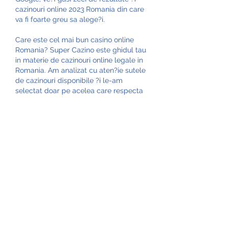
cazinouri online 2023 Romania din care 
va fi foarte greu sa alege?i.
Care este cel mai bun casino online 
Romania? Super Cazino este ghidul tau 
in materie de cazinouri online legale in 
Romania. Am analizat cu aten?ie sutele 
de cazinouri disponibile ?i le-am 
selectat doar pe acelea care respecta 
standardele cele mai inalte, sunt sigure 
?i ofera o experien?a impecabila! 
Astfel, po?i fi sigur ca pe site-ul nostru 
ai parte de cele mai bune op?iuni 
pentru casino online Romania 
profitabile. Beneficiezi chiar de pachete 
exclusive la cazinouri precum Netbet, 
Maxbet sau Betano , a?a ca porne?ti 
din start in avantaj. Cazinoul cel mai 
bun pentru tine il po?i stabili doar tu. 
Gandete-te ce jocuri de cazino online 
vrei sa incerci, care sunt bonusurile 
potrivite pentru tine ?i ce servicii sunt 