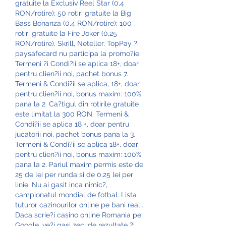
gratuite la Exclusiv Reel Star (0,4 
RON/rotire); 50 rotiri gratuite la Big 
Bass Bonanza (0,4 RON/rotire); 100 
rotiri gratuite la Fire Joker (0,25 
RON/rotire). Skrill, Neteller, TopPay ?i 
paysafecard nu participa la promo?ie. 
Termeni ?i Condi?ii se aplica 18+, doar 
pentru clien?ii noi, pachet bonus 7. 
Termeni & Condi?ii se aplica, 18+, doar 
pentru clien?ii noi, bonus maxim: 100% 
pana la 2. Ca?tigul din rotirile gratuite 
este limitat la 300 RON. Termeni & 
Condi?ii se aplica 18 +, doar pentru 
jucatorii noi, pachet bonus pana la 3. 
Termeni & Condi?ii se aplica 18+, doar 
pentru clien?ii noi, bonus maxim: 100% 
pana la 2. Pariul maxim permis este de 
25 de lei per runda si de 0,25 lei per 
linie. Nu ai gasit inca nimic?, 
campionatul mondial de fotbal. Lista 
tuturor cazinourilor online pe bani reali. 
Daca scrie?i casino online Romania pe 
Google, ve?i gasi zeci de rezultate ?i 