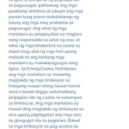
sa pagsusugal, ipaliwanag ang mga 
posibleng sintomas at tukuyin ang mga 
paraan kung paano makakahanap ng 
tulong ang mga may problema sa 
pagsusugal. Ang lahat ng mga 
manlalaro ay pinapayuhan na maglaro 
nang responsable sa lahat ng oras, at 
lahat ng mga kinokontrol na casino ay 
dapat mag-alok ng mga tool upang 
matiyak na ang kanilang mga 
manlalaro ay makakapagsugal nang 
ligtas. Sa EnergyCasino, halimbawa, 
ang mga manlalaro ay maaaring 
magtakda ng mga limitasyon sa 
halagang maaari nilang tayaan bawat 
araw o bawat linggo; awtomatikong 
pinipigilan sila ng casino na lumampas 
sa limitasyon. Ang mga manlalaro ay 
maaari ding magtakda ng limitasyon sa 
oras upang paghigpitan ang mga oras 
na ginugugol nila sa paglalaro. Bukod 
sa mga limitasyon sa pag-access na 