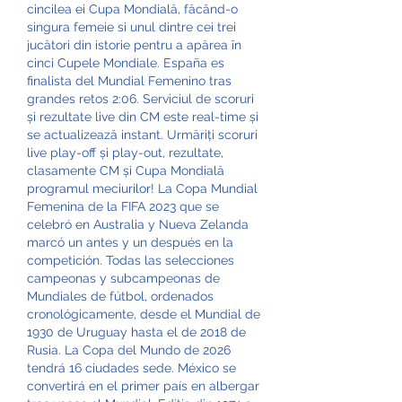
cincilea ei Cupa Mondială, făcând-o 
singura femeie si unul dintre cei trei 
jucători din istorie pentru a apărea în 
cinci Cupele Mondiale. España es 
finalista del Mundial Femenino tras 
grandes retos 2:06. Serviciul de scoruri 
și rezultate live din CM este real-time și 
se actualizează instant. Urmăriți scoruri 
live play-off și play-out, rezultate, 
clasamente CM și Cupa Mondială 
programul meciurilor! La Copa Mundial 
Femenina de la FIFA 2023 que se 
celebró en Australia y Nueva Zelanda 
marcó un antes y un después en la 
competición. Todas las selecciones 
campeonas y subcampeonas de 
Mundiales de fútbol, ordenados 
cronológicamente, desde el Mundial de 
1930 de Uruguay hasta el de 2018 de 
Rusia. La Copa del Mundo de 2026 
tendrá 16 ciudades sede. México se 
convertirá en el primer país en albergar 