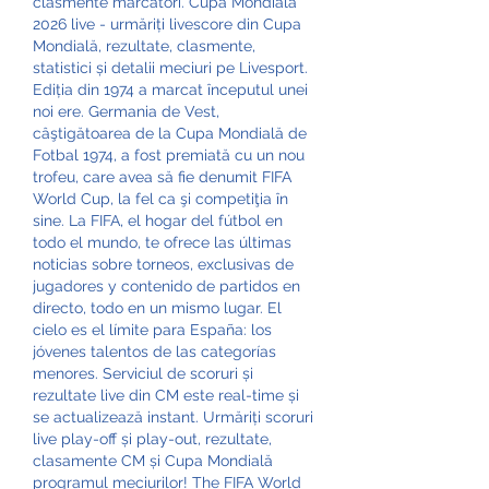
clasmente marcatori. Cupa Mondială 
2026 live - urmăriți livescore din Cupa 
Mondială, rezultate, clasmente, 
statistici și detalii meciuri pe Livesport. 
Ediția din 1974 a marcat începutul unei 
noi ere. Germania de Vest, 
câştigătoarea de la Cupa Mondială de 
Fotbal 1974, a fost premiată cu un nou 
trofeu, care avea să fie denumit FIFA 
World Cup, la fel ca şi competiţia în 
sine. La FIFA, el hogar del fútbol en 
todo el mundo, te ofrece las últimas 
noticias sobre torneos, exclusivas de 
jugadores y contenido de partidos en 
directo, todo en un mismo lugar. El 
cielo es el límite para España: los 
jóvenes talentos de las categorías 
menores. Serviciul de scoruri și 
rezultate live din CM este real-time și 
se actualizează instant. Urmăriți scoruri 
live play-off și play-out, rezultate, 
clasamente CM și Cupa Mondială 
programul meciurilor! The FIFA World 