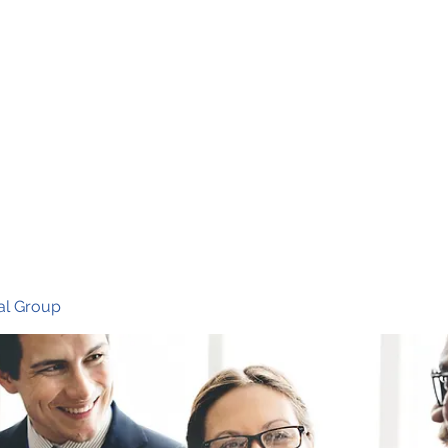
Ho
al Group