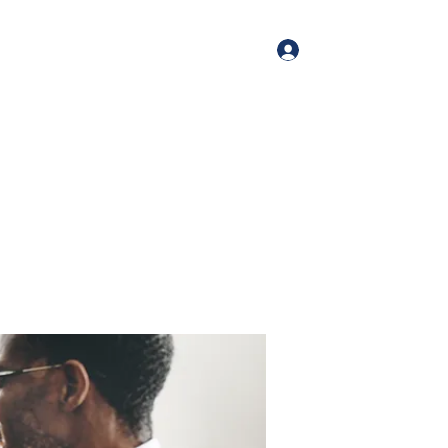
Log In
me
Book Online
Blog
About
Services
Contact