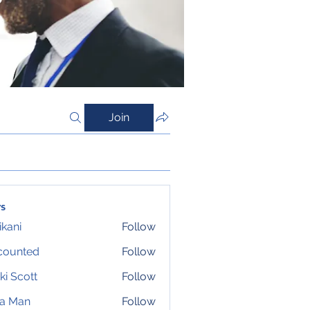
Join
s
ikani
Follow
counted
Follow
ki Scott
Follow
ta Man
Follow