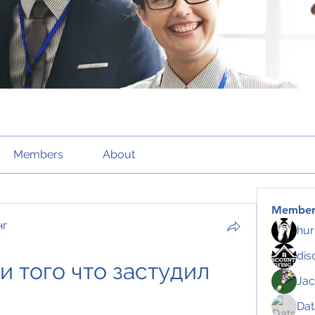
Members
About
Member
нг
hur
dis
 того что застудил 
Jac
Da