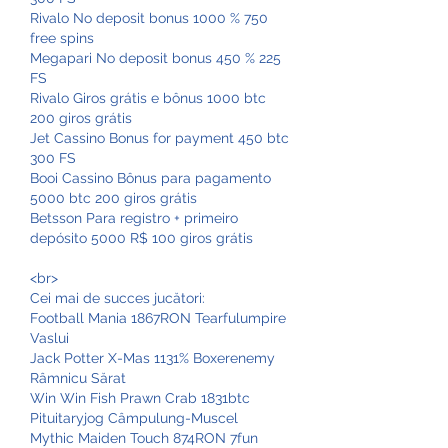
Rivalo No deposit bonus 1000 % 750 
free spins
Megapari No deposit bonus 450 % 225 
FS
Rivalo Giros grátis e bônus 1000 btc 
200 giros grátis
Jet Cassino Bonus for payment 450 btc 
300 FS
Booi Cassino Bônus para pagamento 
5000 btc 200 giros grátis
Betsson Para registro + primeiro 
depósito 5000 R$ 100 giros grátis
<br>
Cei mai de succes jucători:
Football Mania 1867RON Tearfulumpire 
Vaslui 
Jack Potter X-Mas 1131% Boxerenemy 
Râmnicu Sărat 
Win Win Fish Prawn Crab 1831btc 
Pituitaryjog Câmpulung-Muscel 
Mythic Maiden Touch 874RON 7fun 