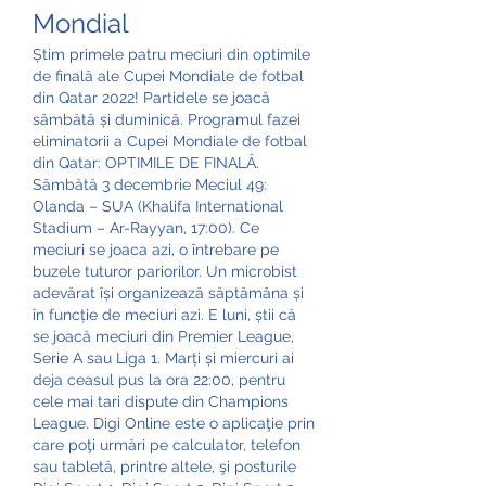
Mondial
Știm primele patru meciuri din optimile 
de finală ale Cupei Mondiale de fotbal 
din Qatar 2022! Partidele se joacă 
sâmbătă și duminică. Programul fazei 
eliminatorii a Cupei Mondiale de fotbal 
din Qatar: OPTIMILE DE FINALĂ. 
Sâmbătă 3 decembrie Meciul 49: 
Olanda – SUA (Khalifa International 
Stadium – Ar-Rayyan, 17:00). Ce 
meciuri se joaca azi, o întrebare pe 
buzele tuturor pariorilor. Un microbist 
adevărat își organizează săptămâna și 
în funcție de meciuri azi. E luni, știi că 
se joacă meciuri din Premier League, 
Serie A sau Liga 1. Marți și miercuri ai 
deja ceasul pus la ora 22:00, pentru 
cele mai tari dispute din Champions 
League. Digi Online este o aplicaţie prin 
care poţi urmări pe calculator, telefon 
sau tabletă, printre altele, şi posturile 