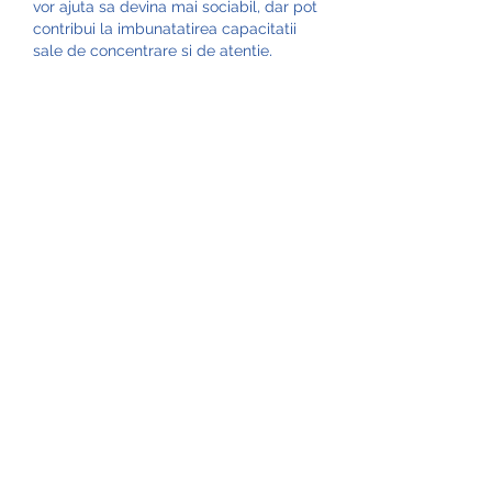
vor ajuta sa devina mai sociabil, dar pot 
contribui la imbunatatirea capacitatii 
sale de concentrare si de atentie, 
invatandu-l sa fie mai receptiv la ceea 
ce se intampla in jur si sa respecte 
instructiunile primite. Acesta este 
motivul pentru care, in cuprinsul 
articolului de mai jos, vei gasi 10 idei de 
jocuri de grup, adecvate atat "piticilor" 
(incepand cu varsta de 3 ani), cat si 
celor mai maricei (de la 4 ani in sus). 
Important este sa existe mai multi 
participanti (mai mari de 4 ani) si un 
spatiu suficient de larg. Pentru a incepe 
jocul veti avea nevoie de carton colorat 
(din care veti confectiona niste forme 
geometrice) si de cateva ace de 
siguranta (pentru fiecare copil). Dupa 
ce se vor confectiona formele 
geometrice, acestea le vor fi atasate 
copiilor pe hainute. Se vor forma doua 
echipe. Jucatorii dintr-o anumita echipa 
se vor lua de mana, isi vor desemna un 