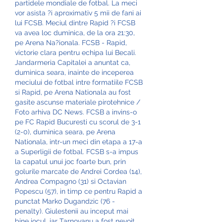
partidele mondiale de fotbal. La meci 
vor asista ?i aproximativ 5 mii de fani ai 
lui FCSB. Meciul dintre Rapid ?i FCSB 
va avea loc duminica, de la ora 21:30, 
pe Arena Na?ionala. FCSB - Rapid, 
victorie clara pentru echipa lui Becali. 
Jandarmeria Capitalei a anuntat ca, 
duminica seara, inainte de inceperea 
meciului de fotbal intre formatiile FCSB 
si Rapid, pe Arena Nationala au fost 
gasite ascunse materiale pirotehnice / 
Foto arhiva DC News. FCSB a invins-o 
pe FC Rapid Bucuresti cu scorul de 3-1 
(2-0), duminica seara, pe Arena 
Nationala, intr-un meci din etapa a 17-a 
a Superligii de fotbal. FCSB s-a impus 
la capatul unui joc foarte bun, prin 
golurile marcate de Andrei Cordea (14), 
Andrea Compagno (31) si Octavian 
Popescu (57), in timp ce pentru Rapid a 
punctat Marko Dugandzic (76 - 
penalty). Giulestenii au inceput mai 
bine jocul, iar Tarnovanu a fost nevoit 