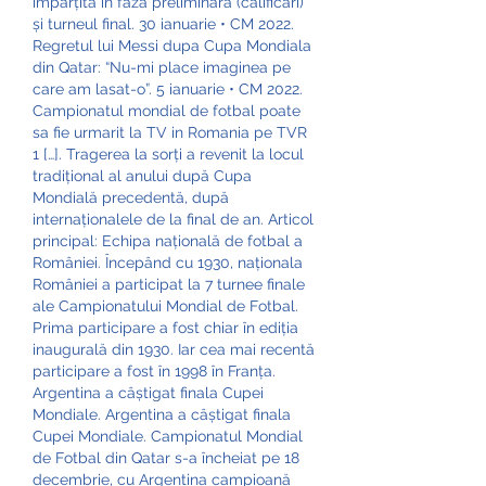
împărțită în faza preliminară (calificări) 
și turneul final. 30 ianuarie • CM 2022. 
Regretul lui Messi dupa Cupa Mondiala 
din Qatar: “Nu-mi place imaginea pe 
care am lasat-o”. 5 ianuarie • CM 2022. 
Campionatul mondial de fotbal poate 
sa fie urmarit la TV in Romania pe TVR 
1 […]. Tragerea la sorți a revenit la locul 
tradițional al anului după Cupa 
Mondială precedentă, după 
internaționalele de la final de an. Articol 
principal: Echipa națională de fotbal a 
României. Începând cu 1930, naționala 
României a participat la 7 turnee finale 
ale Campionatului Mondial de Fotbal. 
Prima participare a fost chiar în ediția 
inaugurală din 1930. Iar cea mai recentă 
participare a fost în 1998 în Franța. 
Argentina a câștigat finala Cupei 
Mondiale. Argentina a câștigat finala 
Cupei Mondiale. Campionatul Mondial 
de Fotbal din Qatar s-a încheiat pe 18 
decembrie, cu Argentina campioană 