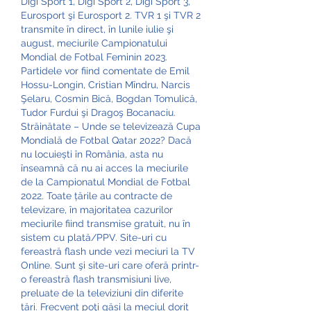
Digi Sport 1, Digi Sport 2, Digi Sport 3, 
Eurosport şi Eurosport 2. TVR 1 şi TVR 2 
transmite în direct, în lunile iulie şi 
august, meciurile Campionatului 
Mondial de Fotbal Feminin 2023. 
Partidele vor fiind comentate de Emil 
Hossu-Longin, Cristian Mîndru, Narcis 
Şelaru, Cosmin Bică, Bogdan Tomulică, 
Tudor Furdui şi Dragoş Bocanaciu. 
Străinătate – Unde se televizează Cupa 
Mondială de Fotbal Qatar 2022? Dacă 
nu locuiești în România, asta nu 
înseamnă că nu ai acces la meciurile 
de la Campionatul Mondial de Fotbal 
2022. Toate țările au contracte de 
televizare, în majoritatea cazurilor 
meciurile fiind transmise gratuit, nu în 
sistem cu plată/PPV. Site-uri cu 
fereastră flash unde vezi meciuri la TV 
Online. Sunt şi site-uri care oferă printr-
o fereastră flash transmisiuni live, 
preluate de la televiziuni din diferite 
țări. Frecvent poţi găsi la meciul dorit 