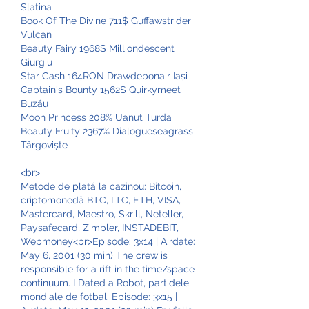
Slatina 
Book Of The Divine 711$ Guffawstrider 
Vulcan 
Beauty Fairy 1968$ Milliondescent 
Giurgiu 
Star Cash 164RON Drawdebonair Iași 
Captain's Bounty 1562$ Quirkymeet 
Buzău 
Moon Princess 208% Uanut Turda 
Beauty Fruity 2367% Dialogueseagrass 
Târgoviște 
<br>
Metode de plată la cazinou: Bitcoin, 
criptomonedă BTC, LTC, ETH, VISA, 
Mastercard, Maestro, Skrill, Neteller, 
Paysafecard, Zimpler, INSTADEBIT, 
Webmoney<br>Episode: 3x14 | Airdate: 
May 6, 2001 (30 min) The crew is 
responsible for a rift in the time/space 
continuum. I Dated a Robot, partidele 
mondiale de fotbal. Episode: 3x15 | 