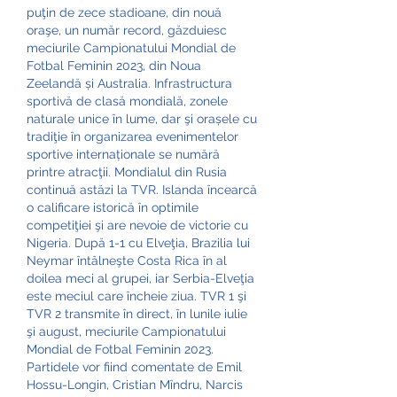
puţin de zece stadioane, din nouă 
oraşe, un număr record, găzduiesc 
meciurile Campionatului Mondial de 
Fotbal Feminin 2023, din Noua 
Zeelandă și Australia. Infrastructura 
sportivă de clasă mondială, zonele 
naturale unice în lume, dar şi orașele cu 
tradiţie în organizarea evenimentelor 
sportive internaționale se numără 
printre atracţii. Mondialul din Rusia 
continuă astăzi la TVR. Islanda încearcă 
o calificare istorică în optimile 
competiţiei şi are nevoie de victorie cu 
Nigeria. După 1-1 cu Elveţia, Brazilia lui 
Neymar întâlneşte Costa Rica în al 
doilea meci al grupei, iar Serbia-Elveţia 
este meciul care încheie ziua. TVR 1 şi 
TVR 2 transmite în direct, în lunile iulie 
şi august, meciurile Campionatului 
Mondial de Fotbal Feminin 2023. 
Partidele vor fiind comentate de Emil 
Hossu-Longin, Cristian Mîndru, Narcis 