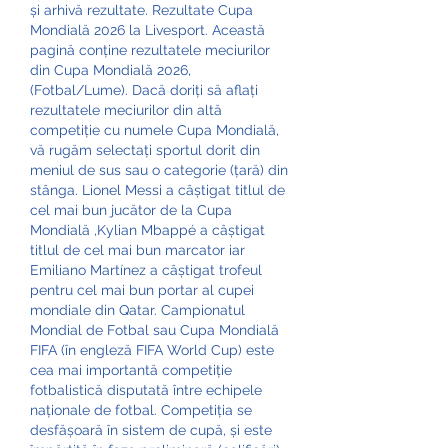
și arhivă rezultate. Rezultate Cupa 
Mondială 2026 la Livesport. Această 
pagină conține rezultatele meciurilor 
din Cupa Mondială 2026, 
(Fotbal/Lume). Dacă doriți să aflați 
rezultatele meciurilor din altă 
competiție cu numele Cupa Mondială, 
vă rugăm selectați sportul dorit din 
meniul de sus sau o categorie (țară) din 
stânga. Lionel Messi a câștigat titlul de 
cel mai bun jucător de la Cupa 
Mondială ,Kylian Mbappé a câștigat 
titlul de cel mai bun marcator iar 
Emiliano Martínez a câștigat trofeul 
pentru cel mai bun portar al cupei 
mondiale din Qatar. Campionatul 
Mondial de Fotbal sau Cupa Mondială 
FIFA (în engleză FIFA World Cup) este 
cea mai importantă competiție 
fotbalistică disputată între echipele 
naționale de fotbal. Competiția se 
desfășoară în sistem de cupă, și este 