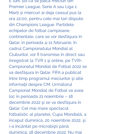
E luni, știi că se joacă meciuri din 
Premier League, Serie A sau Liga 1. 
Marți și miercuri ai deja ceasul pus la 
ora 22:00, pentru cele mai tari dispute 
din Champions League. Partidele 
echipelor de fotbal campioane 
continentale, care se vor desfăşura în 
Qatar, în perioada 4-11 februarie, în 
cadrul Campionatului Mondial al 
Cluburilor, vor fi transmise în direct sau 
înregistrat la TVR 1 şi online, pe TVR+. 
Campionatul Mondial de Fotbal 2022 se 
va desfăşura în Qatar. FIFA a publicat 
între timp programul meciurilor şi alte 
informaţii despre CM. Următorul 
Campionat Mondial de Fotbal va avea 
loc în perioada 21 noiembrie – 18 
decembrie 2022 şi se va desfăşura în 
Qatar. Cel mai mare spectacol 
fotbalistic al planetei, Cupa Mondială, a 
început duminică, 20 noiembrie 2022, şi 
i-a încântat pe microbişti până 
duminică, 18 decembrie 2022. Nu mai 