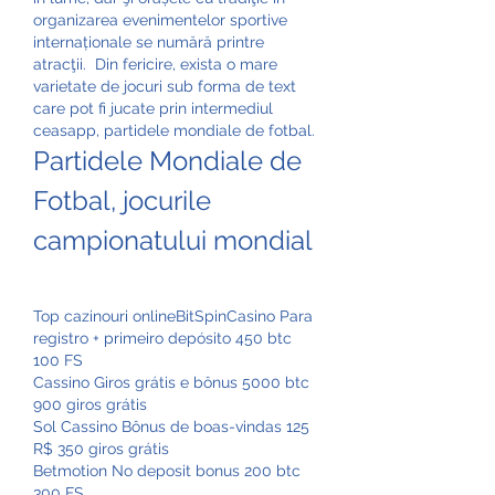
organizarea evenimentelor sportive 
internaționale se numără printre 
atracţii.  Din fericire, exista o mare 
varietate de jocuri sub forma de text 
care pot fi jucate prin intermediul 
ceasapp, partidele mondiale de fotbal.
Partidele Mondiale de 
Fotbal, jocurile 
campionatului mondial
Top cazinouri onlineBitSpinCasino Para 
registro + primeiro depósito 450 btc 
100 FS
Cassino Giros grátis e bônus 5000 btc 
900 giros grátis
Sol Cassino Bônus de boas-vindas 125 
R$ 350 giros grátis
Betmotion No deposit bonus 200 btc 
300 FS