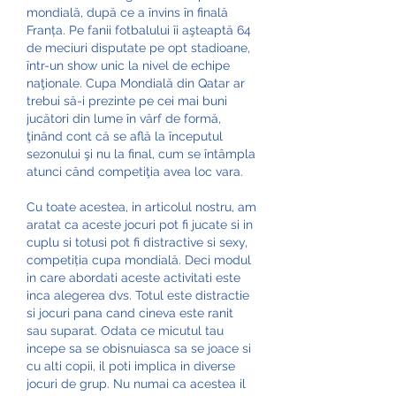
mondială, după ce a învins în finală 
Franța. Pe fanii fotbalului îi aşteaptă 64 
de meciuri disputate pe opt stadioane, 
într-un show unic la nivel de echipe 
naţionale. Cupa Mondială din Qatar ar 
trebui să-i prezinte pe cei mai buni 
jucători din lume în vârf de formă, 
ţinând cont că se află la începutul 
sezonului şi nu la final, cum se întâmpla 
atunci când competiţia avea loc vara. 
Cu toate acestea, in articolul nostru, am 
aratat ca aceste jocuri pot fi jucate si in 
cuplu si totusi pot fi distractive si sexy, 
competiția cupa mondială. Deci modul 
in care abordati aceste activitati este 
inca alegerea dvs. Totul este distractie 
si jocuri pana cand cineva este ranit 
sau suparat. Odata ce micutul tau 
incepe sa se obisnuiasca sa se joace si 
cu alti copii, il poti implica in diverse 
jocuri de grup. Nu numai ca acestea il 