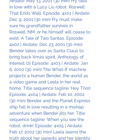
Airdate: May 13, 2001 (30 min) Fry falls 
in love with a Lucy Liu robot. Roswell 
That Ends Well. Episode: 4x01 | Airdate: 
Dec 9, 2001 (30 min) Fry must make 
sure his grandfather survives in 
Roswell, NM, or he himself will cease to 
exist. A Tale of Two Santas. Episode: 
4x02 | Airdate: Dec 23, 2001 (30 min) 
Bender takes over as Santa Claus to 
bring back Xmas spirit. Anthology of 
Interest (2) Episode: 4x03 | Airdate: Jan 
6, 2002 (30 min) The What-If machine 
projects a human Bender, the world as 
a video game and Leela in her real 
home. Title sequence tagline 'Hey TiVo! 
Episode: 4x04 | Airdate: Feb 10, 2002 
(30 min) Bender and the Planet Express 
ship fall in love resulting in a mishap 
adventure when Bender jilts her. Title 
sequence tagline 'When you see the 
robot, drink! Episode: 4x05 | Airdate: 
Feb 17, 2002 (30 min) Leela learns the 
truth about her parents and her identity 