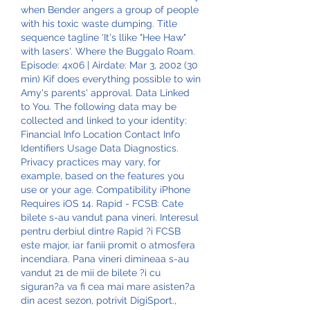
when Bender angers a group of people 
with his toxic waste dumping. Title 
sequence tagline 'It's llike "Hee Haw" 
with lasers'. Where the Buggalo Roam. 
Episode: 4x06 | Airdate: Mar 3, 2002 (30 
min) Kif does everything possible to win 
Amy's parents' approval. Data Linked 
to You. The following data may be 
collected and linked to your identity: 
Financial Info Location Contact Info 
Identifiers Usage Data Diagnostics. 
Privacy practices may vary, for 
example, based on the features you 
use or your age. Compatibility iPhone 
Requires iOS 14. Rapid - FCSB: Cate 
bilete s-au vandut pana vineri. Interesul 
pentru derbiul dintre Rapid ?i FCSB 
este major, iar fanii promit o atmosfera 
incendiara. Pana vineri dimineaa s-au 
vandut 21 de mii de bilete ?i cu 
siguran?a va fi cea mai mare asisten?a 
din acest sezon, potrivit DigiSport., 