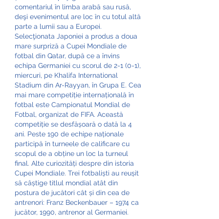
comentariul în limba arabă sau rusă, 
deşi evenimentul are loc în cu totul altă 
parte a lumii sau a Europei. 
Selecţionata Japoniei a produs a doua 
mare surpriză a Cupei Mondiale de 
fotbal din Qatar, după ce a învins 
echipa Germaniei cu scorul de 2-1 (0-1), 
miercuri, pe Khalifa International 
Stadium din Ar-Rayyan, în Grupa E. Cea 
mai mare competiție internațională în 
fotbal este Campionatul Mondial de 
Fotbal, organizat de FIFA. Această 
competiție se desfășoară o dată la 4 
ani. Peste 190 de echipe naționale 
participă în turneele de calificare cu 
scopul de a obține un loc la turneul 
final. Alte curiozități despre din istoria 
Cupei Mondiale. Trei fotbaliști au reușit 
să câștige titlul mondial atât din 
postura de jucători cât și din cea de 
antrenori: Franz Beckenbauer – 1974 ca 
jucător, 1990, antrenor al Germaniei. 