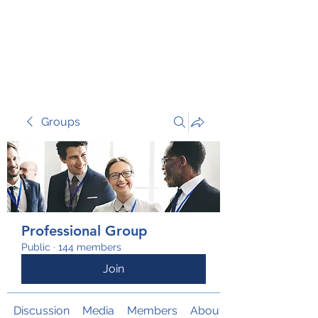
TRANSFORM RISK
Groups
Professional Group
Public
·
144 members
Join
Discussion
Media
Members
About