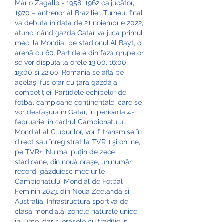
Mário Zagallo - 1958, 1962 ca jucător, 
1970 – antrenor al Braziliei. Turneul final 
va debuta în data de 21 noiembrie 2022, 
atunci când gazda Qatar va juca primul 
meci la Mondial pe stadionul Al Bayt, o 
arenă cu 60. Partidele din faza grupelor 
se vor disputa la orele 13:00, 16:00, 
19:00 și 22:00. România se află pe 
același fus orar cu țara gazdă a 
competiției. Partidele echipelor de 
fotbal campioane continentale, care se 
vor desfăşura în Qatar, în perioada 4-11 
februarie, în cadrul Campionatului 
Mondial al Cluburilor, vor fi transmise în 
direct sau înregistrat la TVR 1 şi online, 
pe TVR+. Nu mai puţin de zece 
stadioane, din nouă oraşe, un număr 
record, găzduiesc meciurile 
Campionatului Mondial de Fotbal 
Feminin 2023, din Noua Zeelandă și 
Australia. Infrastructura sportivă de 
clasă mondială, zonele naturale unice 
în lume, dar şi orașele cu tradiţie în 