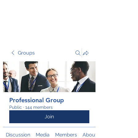
TRANSFORM RISK
Groups
Professional Group
Public
·
144 members
Join
Discussion
Media
Members
About