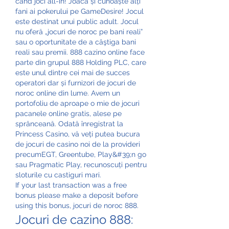
când joci all-in! Joacă și cunoaște alți 
fani ai pokerului pe GameDesire! Jocul 
este destinat unui public adult. Jocul 
nu oferă „jocuri de noroc pe bani reali” 
sau o oportunitate de a câştiga bani 
reali sau premii. 888 cazino online face 
parte din grupul 888 Holding PLC, care 
este unul dintre cei mai de succes 
operatori dar și furnizori de jocuri de 
noroc online din lume. Avem un 
portofoliu de aproape o mie de jocuri 
pacanele online gratis, alese pe 
sprânceană. Odată înregistrat la 
Princess Casino, vă veți putea bucura 
de jocuri de casino noi de la provideri 
precumEGT, Greentube, Play&#39;n go 
sau Pragmatic Play, recunoscuți pentru 
sloturile cu castiguri mari. 
If your last transaction was a free 
bonus please make a deposit before 
using this bonus, jocuri de noroc 888.
Jocuri de cazino 888: