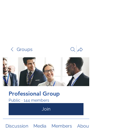
TRANSFORM RISK
Groups
Professional Group
Public
·
144 members
Join
Discussion
Media
Members
About