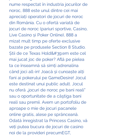
nume respectat în industria jocurilor de 
noroc, 888 este unul dintre cei mai 
apreciați operatori de jocuri de noroc 
din România. Cu o ofertă variată de 
jocuri de noroc (pariuri sportive, Casino, 
Live Casino și Poker Online), 888 a 
mizat mult timp pe oferte exclusive 
bazate pe produsele Section 8 Studio. 
Știi de ce Texas Hold&#39;em este cel 
mai jucat joc de poker? Află pe pielea 
ta ce înseamnă să simți adrenalina 
când joci all-in! Joacă și cunoaște alți 
fani ai pokerului pe GameDesire! Jocul 
este destinat unui public adult. Jocul 
nu oferă „jocuri de noroc pe bani reali” 
sau o oportunitate de a câştiga bani 
reali sau premii. Avem un portofoliu de 
aproape o mie de jocuri pacanele 
online gratis, alese pe sprânceană. 
Odată înregistrat la Princess Casino, vă 
veți putea bucura de jocuri de casino 
noi de la provideri precumEGT, 