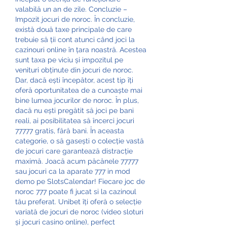
valabilă un an de zile. Concluzie – 
Impozit jocuri de noroc. În concluzie, 
există două taxe principale de care 
trebuie să ții cont atunci când joci la 
cazinouri online în țara noastră. Acestea 
sunt taxa pe viciu și impozitul pe 
venituri obținute din jocuri de noroc. 
Dar, dacă ești începător, acest tip îți 
oferă oportunitatea de a cunoaște mai 
bine lumea jocurilor de noroc. În plus, 
dacă nu ești pregătit să joci pe bani 
reali, ai posibilitatea să încerci jocuri 
77777 gratis, fără bani. În aceasta 
categorie, o să gasești o colecție vastă 
de jocuri care garantează distracție 
maximă. Joacă acum păcănele 77777 
sau jocuri ca la aparate 777 in mod 
demo pe SlotsCalendar! Fiecare joc de 
noroc 777 poate fi jucat si la cazinoul 
tău preferat. Unibet îți oferă o selecție 
variată de jocuri de noroc (video sloturi 
și jocuri casino online), perfect 