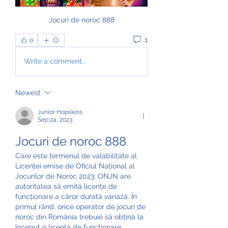
Jocuri de noroc 888
1
0
Write a comment...
Newest
Junior Hopskins
Sep 24, 2023
Jocuri de noroc 888
Care este termenul de valabilitate al 
Licenței emise de Oficiul Național al 
Jocurilor de Noroc 2023: ONJN are 
autoritatea să emită licențe de 
funcționare a căror durată variază. În 
primul rând, orice operator de jocuri de 
noroc din România trebuie să obțină la 
început o licență de funcționare 