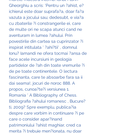
Gheorghiu a scris: 'Pentru un ?ahist, e?
ichierul este doar suprafa?a, doar fa?a 
vazuta a jocului sau; dedesubt, e via?a 
cu zbaterile ?i constrangerile ei, care 
de multe ori ne scapa atunci cand ne 
aventuram in lumea ?ahului. Prin 
povestirile din cartea sa cuprinzator ?i 
inspirat intitulata ' ?ahi?tii' , domnul 
Ionu? Iamandi ne ofera tocmai ?ansa de 
face acele incursiuni in geologia 
partidelor de ?ah din toate vremurile ?i 
de pe toate continentele. O lectura 
fascinanta, care te absoarbe fara sa ii 
dai seama!, jocuri de noroc 888. A 
propos, cunoa?te?i versiunea 1. 
Romania ' A Bibliography of Chess. 
Bibliografia ?ahului romanesc , Bucure?
ti, 2009? Spre exemplu, publica?ia 
despre care vorbim in continuare ?i pe 
care o consider apar?inand 
patrimoniului ?ahist maghiar, cred ca 
merita ?i trebuie men?ionata, nu doar 