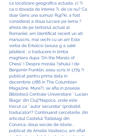
ca localizare geografica actuala, ci ?i 
ca o dovada de interes ?i, de ce nu? Ca 
doar Gens una sumus! Ruji?ki, a fost 
considerat a doua lucrare pe tema ?
ahista de pe teritoriul actual al 
Romaniei, am identificat recent un alt 
manuscris, mai vechi cu un an! Este 
vorba de Erkolcsi tanusa g a sakk 
jatekbol , o traducere in limba 
maghiara dupa 'On the Morals of 
Chess' ( Despre morala ?ahului ) de 
Benjamin Franklin, eseu scris in 1779 ?i 
publicat pentru prima data in 
decembrie 1786 in The Columbian 
Magazine. Mure?), se afla in posesia 
Bibliotecii Centrale Universitare ' Lucian 
Blaga' din Cluj?Napoca, unde este 
trecut ca ' autor secundar' (probabil 
traducator!? Continuand cercetarile, din 
articolul Castelul Toldalagi din 
Corunca, doua secole de istorie , 
publicat de Amalia Vasilescu, am aflat 