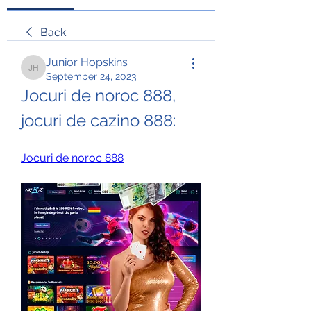
Back
Junior Hopskins
Junior Hopskins
September 24, 2023
Jocuri de noroc 888, 
jocuri de cazino 888:
Jocuri de noroc 888