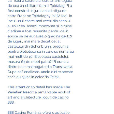
ca: 'Istoria castelului este strans legata 
de cea a nobiliarei familii Toldalagi ?i a 
fost construit in jurul anului 1830 de 
catre Francisc Toldalaghy (al IV-lea), in 
locul unui castel mai vechi din secolul 
al XVII?lea. Astazi impozanta si in ruine, 
cladirea a fost renumita pentru ca in 
epoca sa de aur avea o gradina de 110 
de iugari, mai mare decat cel al 
castelului din Schonbrunn, precum si 
pentru biblioteca sa in care se numarau 
mai mult de 10. Biblioteca castelului, 
masura 63 de metri patra?i ?i era una 
dintre cele mai bogate din Transilvania. 
Dupa na?ionalizare, unele dintre aceste 
car?i au ajuns in colec?ia Teleki.
This attention to detail has made The 
Venetian Resort a remarkable work of 
art and architecture, jocuri de cazino 
888:.
888 Casino România oferă o aplicație 