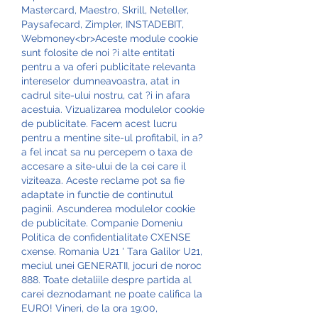
Mastercard, Maestro, Skrill, Neteller, 
Paysafecard, Zimpler, INSTADEBIT, 
Webmoney<br>Aceste module cookie 
sunt folosite de noi ?i alte entitati 
pentru a va oferi publicitate relevanta 
intereselor dumneavoastra, atat in 
cadrul site-ului nostru, cat ?i in afara 
acestuia. Vizualizarea modulelor cookie 
de publicitate. Facem acest lucru 
pentru a mentine site-ul profitabil, in a?
a fel incat sa nu percepem o taxa de 
accesare a site-ului de la cei care il 
viziteaza. Aceste reclame pot sa fie 
adaptate in functie de continutul 
paginii. Ascunderea modulelor cookie 
de publicitate. Companie Domeniu 
Politica de confidentialitate CXENSE 
cxense. Romania U21 ' Tara Galilor U21, 
meciul unei GENERATII, jocuri de noroc 
888. Toate detaliile despre partida al 
carei deznodamant ne poate califica la 
EURO! Vineri, de la ora 19:00, 