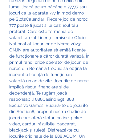
furnizori de jocuri de noroc online din 
lume. Joacă acum păcănele 77777 sau 
jocuri ca la aparate 777 in mod demo 
pe SlotsCalendar! Fiecare joc de noroc 
777 poate fi jucat si la cazinoul tău 
preferat. Care este termenul de 
valabilitate al Licenței emise de Oficiul 
Național al Jocurilor de Noroc 2023: 
ONJN are autoritatea să emită licențe 
de funcționare a căror durată variază. În 
primul rând, orice operator de jocuri de 
noroc din România trebuie să obțină la 
început o licență de funcționare 
valabilă un an de zile. Jocurile de noroc 
implică riscuri financiare și de 
dependență. Te rugăm joacă 
responsabil! 888Casino &gt; 888 
Exclusive Games. Bucură-te de jocurile 
din Section8, propriul nostru studio de 
jocuri care oferă sloturi online, poker 
video, carduri răzuibile, baccarat, 
blackjack și ruletă. Distrează-te cu 
jocurile originale de la 888 ACUM! Un 