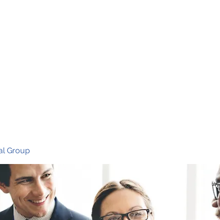
Ho
al Group