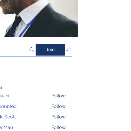
Join
s
ikani
Follow
counted
Follow
ki Scott
Follow
ta Man
Follow