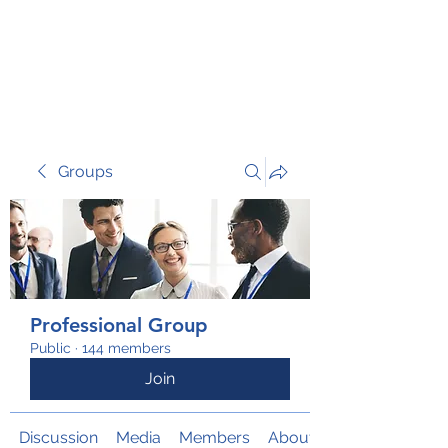
TRANSFORM RISK
Groups
Professional Group
Public
·
144 members
Join
Discussion
Media
Members
About