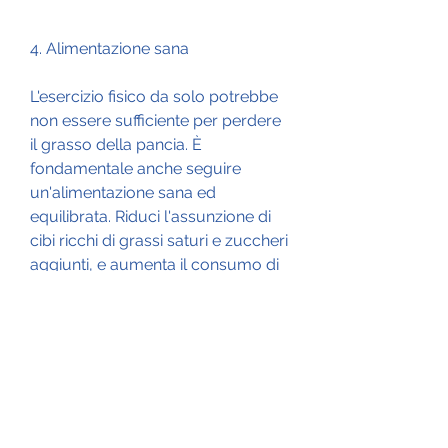
4. Alimentazione sana
L'esercizio fisico da solo potrebbe 
non essere sufficiente per perdere 
il grasso della pancia. È 
fondamentale anche seguire 
un'alimentazione sana ed 
equilibrata. Riduci l'assunzione di 
cibi ricchi di grassi saturi e zuccheri 
aggiunti, e aumenta il consumo di 
frutta, ciclismo e saltare la corda 
sono solo alcune delle attività che 
possono aiutarti a stimolare il tuo 
metabolismo e a bruciare il grasso 
della pancia. È consigliabile 
dedicare almeno 150 minuti alla 
settimana a esercizi cardio.