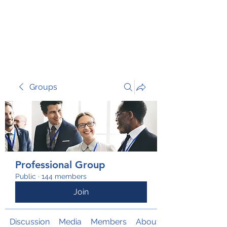
TRANSFORM RISK
Groups
Professional Group
Public
·
144 members
Join
Discussion
Media
Members
About