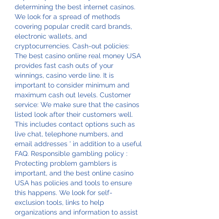
determining the best internet casinos. 
We look for a spread of methods 
covering popular credit card brands, 
electronic wallets, and 
cryptocurrencies. Cash-out policies: 
The best casino online real money USA 
provides fast cash outs of your 
winnings, casino verde line. It is 
important to consider minimum and 
maximum cash out levels. Customer 
service: We make sure that the casinos 
listed look after their customers well. 
This includes contact options such as 
live chat, telephone numbers, and 
email addresses ' in addition to a useful 
FAQ. Responsible gambling policy : 
Protecting problem gamblers is 
important, and the best online casino 
USA has policies and tools to ensure 
this happens. We look for self-
exclusion tools, links to help 
organizations and information to assist 