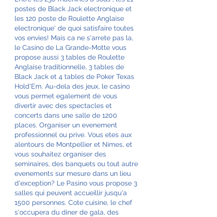
postes de Black Jack electronique et 
les 120 poste de Roulette Anglaise 
electronique' de quoi satisfaire toutes 
vos envies! Mais ca ne s'arrete pas la, 
le Casino de La Grande-Motte vous 
propose aussi 3 tables de Roulette 
Anglaise traditionnelle, 3 tables de 
Black Jack et 4 tables de Poker Texas 
Hold'Em. Au-dela des jeux, le casino 
vous permet egalement de vous 
divertir avec des spectacles et 
concerts dans une salle de 1200 
places. Organiser un evenement 
professionnel ou prive. Vous etes aux 
alentours de Montpellier et Nimes, et 
vous souhaitez organiser des 
seminaires, des banquets ou tout autre 
evenements sur mesure dans un lieu 
d'exception? Le Pasino vous propose 3 
salles qui peuvent accueillir jusqu'a 
1500 personnes. Cote cuisine, le chef 
s'occupera du diner de gala, des 