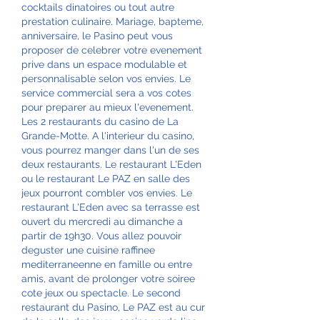
cocktails dinatoires ou tout autre 
prestation culinaire. Mariage, bapteme, 
anniversaire, le Pasino peut vous 
proposer de celebrer votre evenement 
prive dans un espace modulable et 
personnalisable selon vos envies. Le 
service commercial sera a vos cotes 
pour preparer au mieux l'evenement. 
Les 2 restaurants du casino de La 
Grande-Motte. A l'interieur du casino, 
vous pourrez manger dans l'un de ses 
deux restaurants. Le restaurant L'Eden 
ou le restaurant Le PAZ en salle des 
jeux pourront combler vos envies. Le 
restaurant L'Eden avec sa terrasse est 
ouvert du mercredi au dimanche a 
partir de 19h30. Vous allez pouvoir 
deguster une cuisine raffinee 
mediterraneenne en famille ou entre 
amis, avant de prolonger votre soiree 
cote jeux ou spectacle. Le second 
restaurant du Pasino, Le PAZ est au cur 