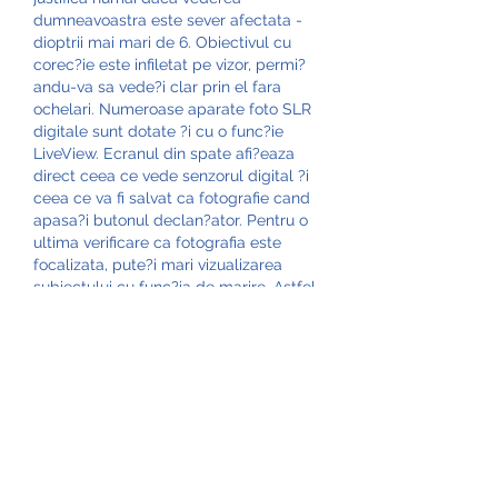
dumneavoastra este sever afectata - 
dioptrii mai mari de 6. Obiectivul cu 
corec?ie este infiletat pe vizor, permi?
andu-va sa vede?i clar prin el fara 
ochelari. Numeroase aparate foto SLR 
digitale sunt dotate ?i cu o func?ie 
LiveView. Ecranul din spate afi?eaza 
direct ceea ce vede senzorul digital ?i 
ceea ce va fi salvat ca fotografie cand 
apasa?i butonul declan?ator. Pentru o 
ultima verificare ca fotografia este 
focalizata, pute?i mari vizualizarea 
subiectului cu func?ia de marire. Astfel, 
vei avea siguran?a ca a?i fotografiat 
perfect subiectul., cazinou online verde. 
Numeroase aparate foto compacte ?i 
de sistem 'mirrorless' au doar un astfel 
de afi?aj pentru vizualizarea subiectului. 
Persoanele cu prezbiopie au un real 
avantaj atunci cand fotografiaza fara 
ochelari. Este adevarat ca nu mai pot 
vedea atat de bine la apropiere ?i 