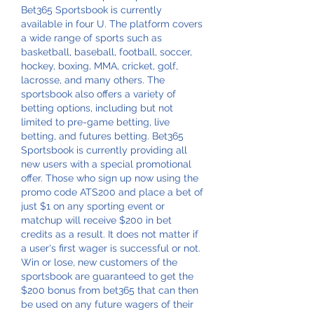
Bet365 Sportsbook is currently 
available in four U. The platform covers 
a wide range of sports such as 
basketball, baseball, football, soccer, 
hockey, boxing, MMA, cricket, golf, 
lacrosse, and many others. The 
sportsbook also offers a variety of 
betting options, including but not 
limited to pre-game betting, live 
betting, and futures betting. Bet365 
Sportsbook is currently providing all 
new users with a special promotional 
offer. Those who sign up now using the 
promo code ATS200 and place a bet of 
just $1 on any sporting event or 
matchup will receive $200 in bet 
credits as a result. It does not matter if 
a user's first wager is successful or not. 
Win or lose, new customers of the 
sportsbook are guaranteed to get the 
$200 bonus from bet365 that can then 
be used on any future wagers of their 