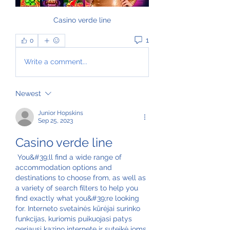
Casino verde line
1
0
Write a comment...
Newest
Junior Hopskins
Sep 25, 2023
Casino verde line
 You&#39;ll find a wide range of 
accommodation options and 
destinations to choose from, as well as 
a variety of search filters to help you 
find exactly what you&#39;re looking 
for. Interneto svetainės kūrėjai surinko 
funkcijas, kuriomis puikuojasi patys 
geriausi kazino internete ir suteikė joms 