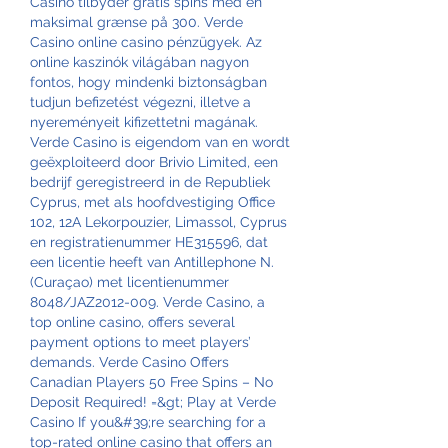
Casino tilbyder gratis spins med en 
maksimal grænse på 300. Verde 
Casino online casino pénzügyek. Az 
online kaszinók világában nagyon 
fontos, hogy mindenki biztonságban 
tudjun befizetést végezni, illetve a 
nyereményeit kifizettetni magának. 
Verde Casino is eigendom van en wordt 
geëxploiteerd door Brivio Limited, een 
bedrijf geregistreerd in de Republiek 
Cyprus, met als hoofdvestiging Office 
102, 12A Lekorpouzier, Limassol, Cyprus 
en registratienummer HE315596, dat 
een licentie heeft van Antillephone N. 
(Curaçao) met licentienummer 
8048/JAZ2012-009. Verde Casino, a 
top online casino, offers several 
payment options to meet players’ 
demands. Verde Casino Offers 
Canadian Players 50 Free Spins – No 
Deposit Required! =&gt; Play at Verde 
Casino If you&#39;re searching for a 
top-rated online casino that offers an 