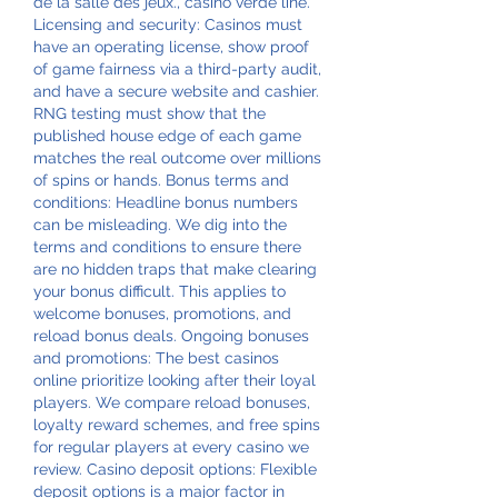
de la salle des jeux., casino verde line. 
Licensing and security: Casinos must 
have an operating license, show proof 
of game fairness via a third-party audit, 
and have a secure website and cashier. 
RNG testing must show that the 
published house edge of each game 
matches the real outcome over millions 
of spins or hands. Bonus terms and 
conditions: Headline bonus numbers 
can be misleading. We dig into the 
terms and conditions to ensure there 
are no hidden traps that make clearing 
your bonus difficult. This applies to 
welcome bonuses, promotions, and 
reload bonus deals. Ongoing bonuses 
and promotions: The best casinos 
online prioritize looking after their loyal 
players. We compare reload bonuses, 
loyalty reward schemes, and free spins 
for regular players at every casino we 
review. Casino deposit options: Flexible 
deposit options is a major factor in 