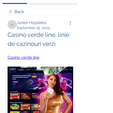
Back
Junior Hopskins
Junior Hopskins
September 25, 2023
Casino verde line, linie 
de cazinouri verzi
Casino verde line