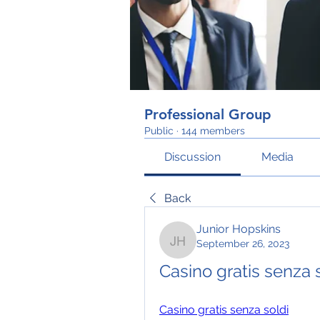
Professional Group
Public
·
144 members
Discussion
Media
Back
Junior Hopskins
September 26, 2023
Junior Hopskins
Casino gratis senza s
Casino gratis senza soldi