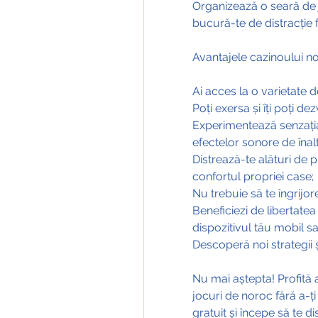
Organizează o seară de jo
bucură-te de distracție f
Avantajele cazinoului nos
Ai acces la o varietate d
Poți exersa și îți poți de
Experimentează senzația d
efectelor sonore de înalt
Distrează-te alături de p
confortul propriei case;
Nu trebuie să te îngrijor
Beneficiezi de libertatea
dispozitivul tău mobil 
Descoperă noi strategii și
Nu mai aștepta! Profită
jocuri de noroc fără a-ț
gratuit și începe să te di