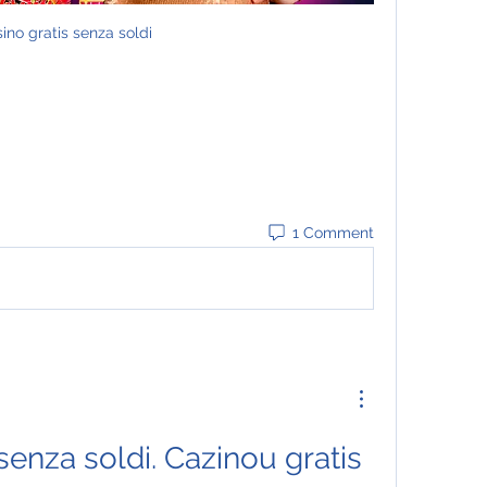
ino gratis senza soldi
1 Comment
senza soldi. Cazinou gratis 