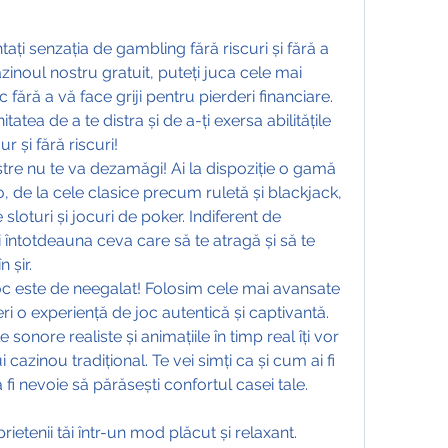
ți senzația de gambling fără riscuri și fără a 
zinoul nostru gratuit, puteți juca cele mai 
fără a vă face griji pentru pierderi financiare. 
tea de a te distra și de a-ți exersa abilitățile 
r și fără riscuri!
stre nu te va dezamăgi! Ai la dispoziție o gamă 
, de la cele clasice precum ruletă și blackjack, 
sloturi și jocuri de poker. Indiferent de 
si întotdeauna ceva care să te atragă și să te 
 șir.
oc este de neegalat! Folosim cele mai avansate 
eri o experiență de joc autentică și captivantă. 
 sonore realiste și animațiile în timp real îți vor 
cazinou tradițional. Te vei simți ca și cum ai fi 
 a fi nevoie să părăsești confortul casei tale.
ietenii tăi într-un mod plăcut și relaxant. 