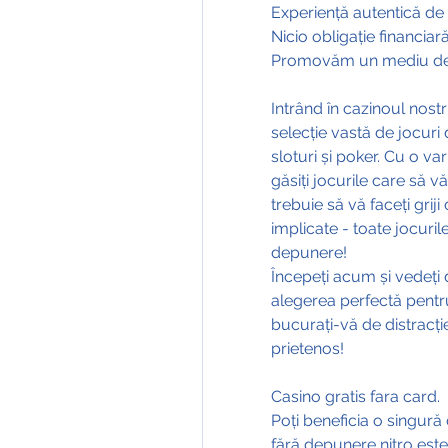
Experiență autentică de 
Nicio obligație financiară
Promovăm un mediu de j
Intrând în cazinoul nostru
selecție vastă de jocuri 
sloturi și poker. Cu o var
găsiți jocurile care să v
trebuie să vă faceți griji
implicate - toate jocuril
depunere!
Începeți acum și vedeți 
alegerea perfectă pentru 
bucurați-vă de distracție 
prietenos!
Casino gratis fara card.
Poți beneficia o singură 
fără depunere nitro este