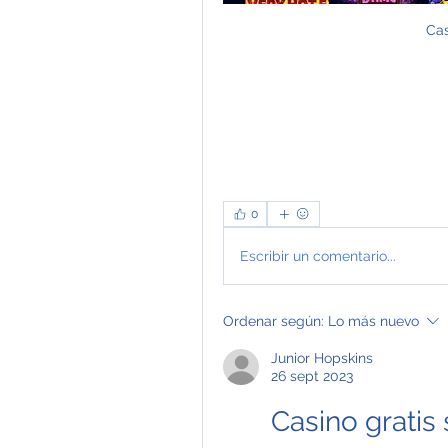
Cas
0
Escribir un comentario...
Ordenar según:
Lo más nuevo
Junior Hopskins
26 sept 2023
Casino gratis 