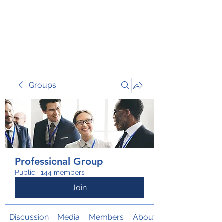
TRANSFORM RISK
Groups
Professional Group
Public
·
144 members
Join
Discussion
Media
Members
About