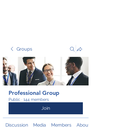
TRANSFORM RISK
Groups
Professional Group
Public
·
144 members
Join
Discussion
Media
Members
About