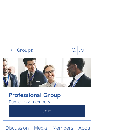
TRANSFORM RISK
Groups
Professional Group
Public
·
144 members
Join
Discussion
Media
Members
About