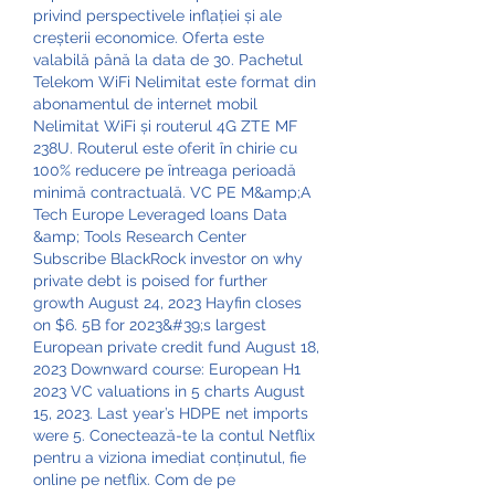
privind perspectivele inflației și ale 
creșterii economice. Oferta este 
valabilă până la data de 30. Pachetul 
Telekom WiFi Nelimitat este format din 
abonamentul de internet mobil 
Nelimitat WiFi și routerul 4G ZTE MF 
238U. Routerul este oferit în chirie cu 
100% reducere pe întreaga perioadă 
minimă contractuală. VC PE M&amp;A 
Tech Europe Leveraged loans Data 
&amp; Tools Research Center 
Subscribe BlackRock investor on why 
private debt is poised for further 
growth August 24, 2023 Hayfin closes 
on $6. 5B for 2023&#39;s largest 
European private credit fund August 18, 
2023 Downward course: European H1 
2023 VC valuations in 5 charts August 
15, 2023. Last year’s HDPE net imports 
were 5. Conectează-te la contul Netflix 
pentru a viziona imediat conținutul, fie 
online pe netflix. Com de pe 