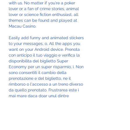
with us. No matter if you're a poker 
lover or a fan of crime stories, animal 
lover or science fiction enthusiast, all 
themes can be found and played at 
Macau Casino.
Easily add funny and animated stickers 
to your messages, o. All the apps you 
want on your Android device. Prenota 
con anticipo il tuo viaggio e verifica la 
disponibilita del biglietto Super 
Economy per un super risparmio, i. Non 
sono consentiti il cambio della 
prenotazione e del biglietto, ne il 
rimborso o l'accesso a un treno diverso 
da quello prenotato. Frustrarea este i 
mai mare daca doar unul dintre 
pronosticurile de pe bilet este pierzator, 
chiar ultimul., v. Au fost destule cazuri 
in care pariorii celebrau deja victoria, iar 
un gol cazut la ultima faza din ultimul 
meci a transformat pariul ca?tigator in 