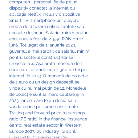
computerul personal, fie de pe un 
dispozitiv conectat la internet cu 
aplicația Netflix, inclusiv dispozitive 
Smart TV, smartphone-uri, playere 
media de difuzare online, tablete sau 
console de jocuri. Salariul minim brut în 
anul 2022 a fost de 2. 550 RON brut/ 
lună. Tot legat de 1 ianuarie 2023, 
guvernul a mai stabilit ca salariul minim 
pentru sectorul construcțiilor să 
crească la 4. Aşa arată moneda de 1 
euro care se vinde cu 12. 300 de lei pe 
internet, în 2023. O monedă de colecție 
de 1 euro cu un design deosebit se 
vinde cu nu mai puțin de 12. Monedele 
de colecție sunt la mare căutare şi în 
2023, iar cei care le au decid să le 
vândă online pe sume consistente. 
Trailing and forward price to earnings 
ratio (PE ratio) in the finance, insurance 
&amp; real estate sector in Western 
Europe 2023, by industry [Graph], 
Leonard N. Comision transfer 