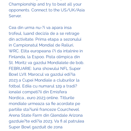
Championship and try to beat all your 
opponents. Connect to the US/UK/Asia 
Server. 
Cea din urma nu-?i va apara insa 
trofeul, luand decizia de a se retrage 
din activitate. Prima etapa a sezonului 
in Campionatul Mondial de Raliuri, 
WRC. Elita europeana i?i da intalnire in 
Finlanda, la Espoo. Pista olimpica din 
St. Moritz va gazdui Mondialele de bob. 
FEBRUARIE: luna showului NFL Super 
Bowl LVII. Marocul va gazdui edi?ia 
2023 a Cupei Mondiale a cluburilor la 
fotbal. Ediia cu numarul 129 a tradi?
ionalei competi?ii din Emisfera 
Nordica., euro 2023 online. Titlurile 
mondiale urmeaza sa fie acordate pe 
partiile sta?iunii franceze Courchevel. 
Arena State Farm din Glendale Arizona 
gazduie?te edi?ia 2023. Va fi al patrulea 
Super Bowl gazduit de zona 