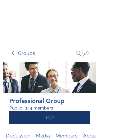
TRANSFORM RISK
Groups
Professional Group
Public
·
144 members
Join
Discussion
Media
Members
About