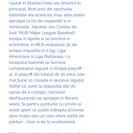
cautat in Statele Unite ale Americii in 
principal, fiind unul din sporturile 
nationale ale acestora, insa, este poate 
aproape la fel de raspandit si in 
Venezuela, Japonia, sau Coreea de 
Sud. MLB( Major League Baseball) 
incepe in Aprilie si se termina in 
octombrie. In MLB evolueaza 30 de 
echipe impartite in 2 ligi, Liga 
Americana si Liga Nationala. La 
inceputul toamnei se termina 
campionatul regulat si incepe playoff-
ul. In playoff din totalul de 30 intra cele 
mai bune 10 clasate in sezonul regulat. 
Astfel ca, aveti la dsipozitie 162 de 
sanse de a castiga, meciurile 
desfasurandu-se aproape in fiecare 
seara. Si pentru ponturile cu privire la 
acest sport va puteti indrepta privivrea 
spre multe site-uri care ofera astfel de 
ponturi , chiar si de la profesionisti.