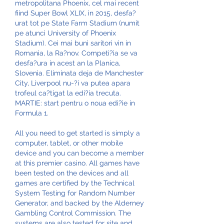
metropolitana Phoenix, cel mai recent 
fiind Super Bowl XLIX, in 2015, desfa?
urat tot pe State Farm Stadium (numit 
pe atunci University of Phoenix 
Stadium). Cei mai buni saritori vin in 
Romania, la Ra?nov. Competi?ia se va 
desfa?ura in acest an la Planica, 
Slovenia. Eliminata deja de Manchester 
City, Liverpool nu-?i va putea apara 
trofeul ca?tigat la edi?ia trecuta. 
MARTIE: start pentru o noua edi?ie in 
Formula 1.
All you need to get started is simply a 
computer, tablet, or other mobile 
device and you can become a member 
at this premier casino. All games have 
been tested on the devices and all 
games are certified by the Technical 
System Testing for Random Number 
Generator, and backed by the Alderney 
Gambling Control Commission. The 
systems are also tested for site and 