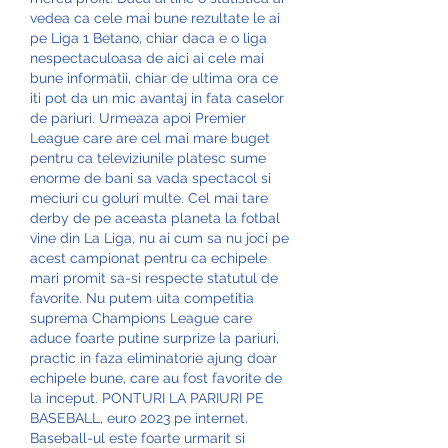
vedea ca cele mai bune rezultate le ai 
pe Liga 1 Betano, chiar daca e o liga 
nespectaculoasa de aici ai cele mai 
bune informatii, chiar de ultima ora ce 
iti pot da un mic avantaj in fata caselor 
de pariuri. Urmeaza apoi Premier 
League care are cel mai mare buget 
pentru ca televiziunile platesc sume 
enorme de bani sa vada spectacol si 
meciuri cu goluri multe. Cel mai tare 
derby de pe aceasta planeta la fotbal 
vine din La Liga, nu ai cum sa nu joci pe 
acest campionat pentru ca echipele 
mari promit sa-si respecte statutul de 
favorite. Nu putem uita competitia 
suprema Champions League care 
aduce foarte putine surprize la pariuri, 
practic in faza eliminatorie ajung doar 
echipele bune, care au fost favorite de 
la inceput. PONTURI LA PARIURI PE 
BASEBALL, euro 2023 pe internet. 
Baseball-ul este foarte urmarit si 