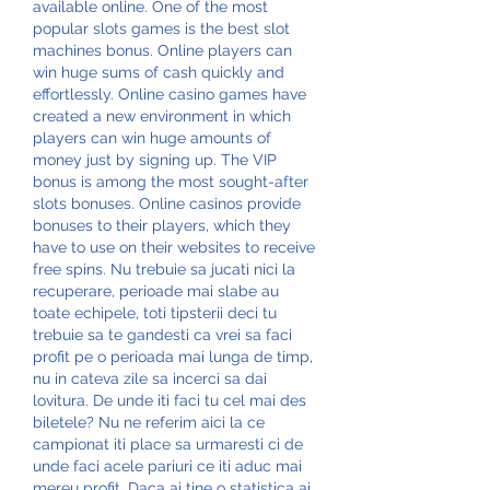
available online. One of the most 
popular slots games is the best slot 
machines bonus. Online players can 
win huge sums of cash quickly and 
effortlessly. Online casino games have 
created a new environment in which 
players can win huge amounts of 
money just by signing up. The VIP 
bonus is among the most sought-after 
slots bonuses. Online casinos provide 
bonuses to their players, which they 
have to use on their websites to receive 
free spins. Nu trebuie sa jucati nici la 
recuperare, perioade mai slabe au 
toate echipele, toti tipsterii deci tu 
trebuie sa te gandesti ca vrei sa faci 
profit pe o perioada mai lunga de timp, 
nu in cateva zile sa incerci sa dai 
lovitura. De unde iti faci tu cel mai des 
biletele? Nu ne referim aici la ce 
campionat iti place sa urmaresti ci de 
unde faci acele pariuri ce iti aduc mai 
mereu profit. Daca ai tine o statistica ai 