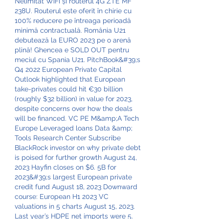
Nelimitat WiFi și routerul 4G ZTE MF 
238U. Routerul este oferit în chirie cu 
100% reducere pe întreaga perioadă 
minimă contractuală. România U21 
debutează la EURO 2023 pe o arenă 
plină! Ghencea e SOLD OUT pentru 
meciul cu Spania U21. PitchBook&#39;s 
Q4 2022 European Private Capital 
Outlook highlighted that European 
take-privates could hit €30 billion 
(roughly $32 billion) in value for 2023, 
despite concerns over how the deals 
will be financed. VC PE M&amp;A Tech 
Europe Leveraged loans Data &amp; 
Tools Research Center Subscribe 
BlackRock investor on why private debt 
is poised for further growth August 24, 
2023 Hayfin closes on $6. 5B for 
2023&#39;s largest European private 
credit fund August 18, 2023 Downward 
course: European H1 2023 VC 
valuations in 5 charts August 15, 2023. 
Last year’s HDPE net imports were 5. 