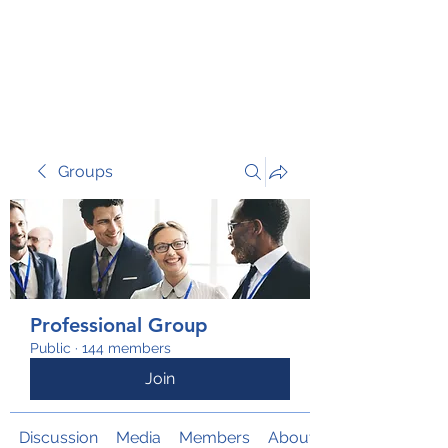
TRANSFORM RISK
Groups
Professional Group
Public
·
144 members
Join
Discussion
Media
Members
About