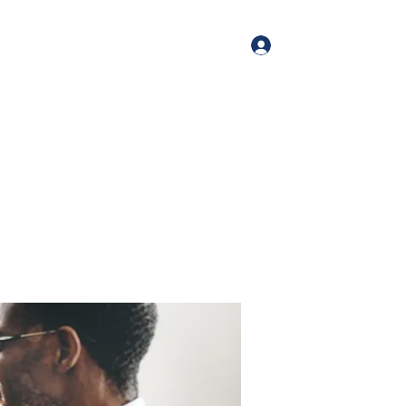
Log In
me
Book Online
Blog
About
Services
Contact