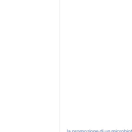
 la promozione di un microbiota intestinale sano, mentre altri sono presenti 