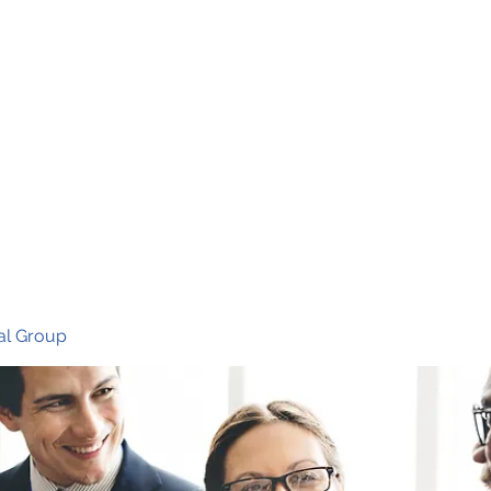
Ho
al Group