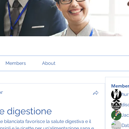
Members
About
Member
нг
hur
dis
e digestione
Jac
ilanciata favorisce la salute digestiva e il 
Da
sigli e le ricette per un'alimentazione sana e 