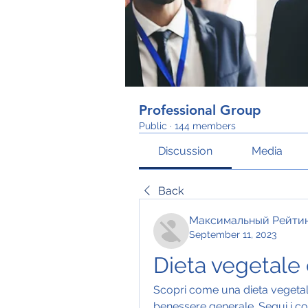
Professional Group
Public
·
144 members
Discussion
Media
Back
Максимальный Рейти
September 11, 2023
Dieta vegetale 
Scopri come una dieta vegetale b
benessere generale. Segui i con