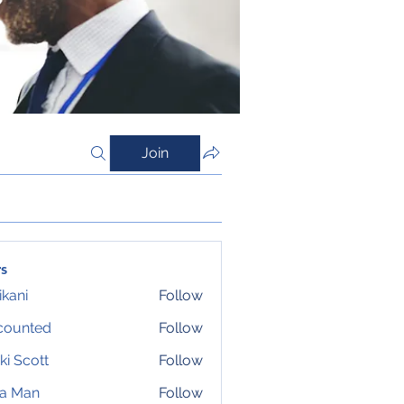
Join
s
ikani
Follow
counted
Follow
ki Scott
Follow
ta Man
Follow