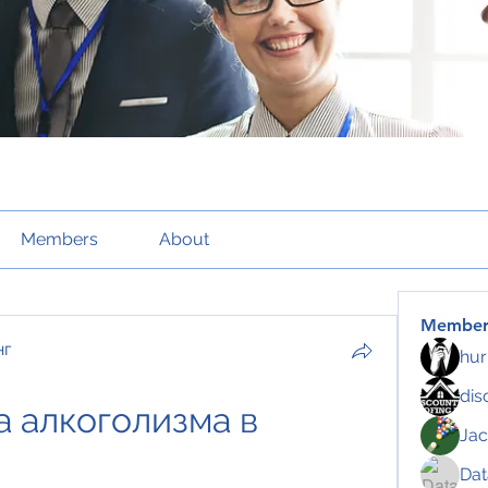
Members
About
Member
нг
hur
dis
 алкоголизма в 
Jac
Da