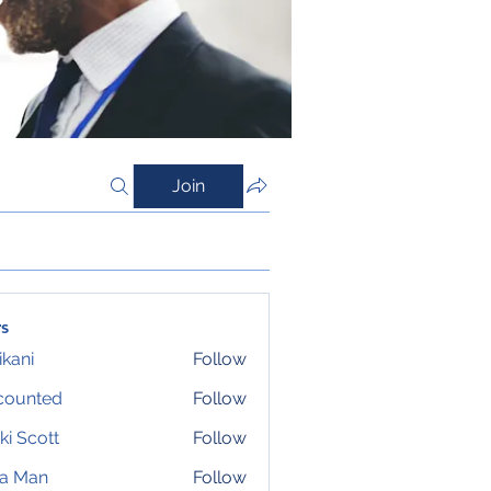
Join
s
ikani
Follow
counted
Follow
ki Scott
Follow
ta Man
Follow