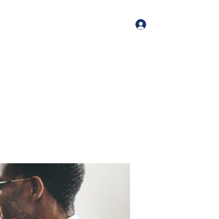
Log In
me
Book Online
Blog
About
Services
Contact