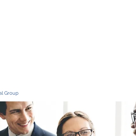
Ho
al Group