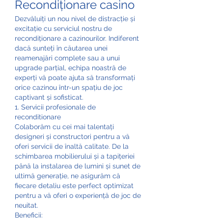
Recondiționare casino
Dezvăluiți un nou nivel de distracție și 
excitație cu serviciul nostru de 
recondiționare a cazinourilor. Indiferent 
dacă sunteți în căutarea unei 
reamenajări complete sau a unui 
upgrade parțial, echipa noastră de 
experți vă poate ajuta să transformați 
orice cazinou într-un spațiu de joc 
captivant și sofisticat.
1. Servicii profesionale de 
reconditionare
Colaborăm cu cei mai talentați 
designeri și constructori pentru a vă 
oferi servicii de înaltă calitate. De la 
schimbarea mobilierului și a tapițeriei 
până la instalarea de lumini și sunet de 
ultimă generație, ne asigurăm că 
fiecare detaliu este perfect optimizat 
pentru a vă oferi o experiență de joc de 
neuitat.
Beneficii: