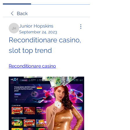
Back
Junior Hopskins
Junior Hopskins
September 24, 2023
Reconditionare casino, 
slot top trend
Reconditionare casino