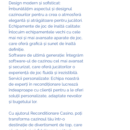
Design modern și sofisticat: 
Îmbunătățim aspectul și designul 
cazinourilor pentru a crea o atmosferă 
elegantă și atrăgătoare pentru jucători.
Echipamente de joc de înaltă calitate: 
Înlocuim echipamentele vechi cu cele 
mai noi și mai avansate aparate de joc, 
care oferă grafică și sunet de înaltă 
definiție.
Software de ultimă generație: Întegrăm 
software-ul de cazinou cel mai avansat 
și securizat, care oferă jucătorilor o 
experiență de joc fluidă și irezistibilă.
Servicii personalizate: Echipa noastră 
de experți în recondiționare lucrează 
îndeaproape cu clienții pentru a le oferi 
soluții personalizate, adaptate nevoilor 
și bugetului lor.
Cu ajutorul Reconditionare Casino, poți 
transforma cazinoul tău într-o 
destinație de divertisment de top, care 