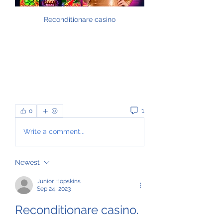
Reconditionare casino
1
0
Write a comment...
Newest
Junior Hopskins
Sep 24, 2023
Reconditionare casino. 