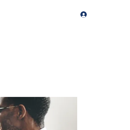
Log In
me
Book Online
Blog
About
Services
Contact