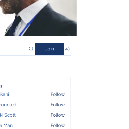
Join
s
ikani
Follow
counted
Follow
ki Scott
Follow
ta Man
Follow