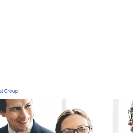
Ho
al Group