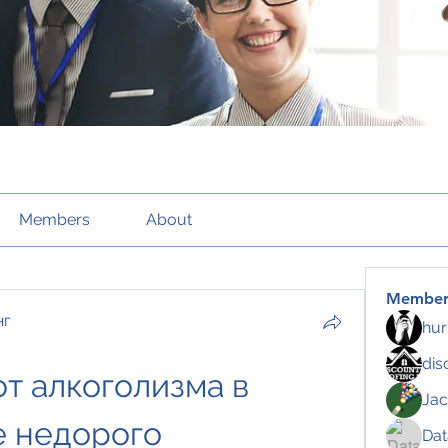
Members
About
Member
нг
hur
dis
т алкоголизма в 
Jac
е недорого
Da