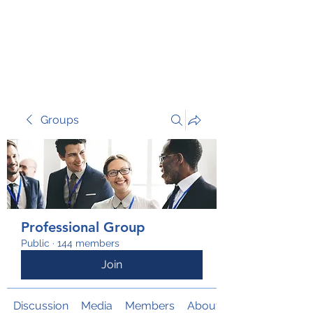
TRANSFORM RISK
Groups
Professional Group
Public
·
144 members
Join
Discussion
Media
Members
About