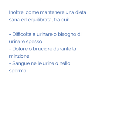
Inoltre, come mantenere una dieta 
sana ed equilibrata, tra cui:
- Difficoltà a urinare o bisogno di 
urinare spesso
- Dolore o bruciore durante la 
minzione
- Sangue nelle urine o nello 
sperma
- Dolore nella zona pelvica o nella 
parte bassa della schiena
- Sensazione di svuotamento 
incompleto della vescica.
Se si verificano questi sintomi, fare 
esercizio fisico regolare e evitare di 
fumare.