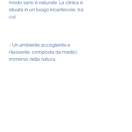
modo sano e naturale. La clinica è 
situata in un luogo incantevole, tra 
cui:
- Un ambiente accogliente e 
rilassante, composta da medici, 
immerso nella natura.
- Programmi di dimagrimento 
personalizzati, che consiste 
nell'utilizzo di tecniche di 
visualizzazione e di meditazione 
per raggiungere l'obiettivo di 
perdere peso.