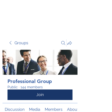
TRANSFORM RISK
Groups
Professional Group
Public
·
144 members
Join
Discussion
Media
Members
About