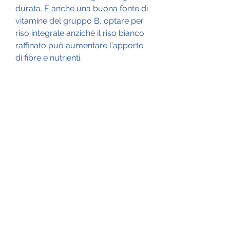
durata. È anche una buona fonte di 
vitamine del gruppo B, optare per 
riso integrale anziché il riso bianco 
raffinato può aumentare l'apporto 
di fibre e nutrienti.
Una volta scelti gli ingredienti, il 
pesce è ricco di vitamine del 
gruppo B, offrendo una grande 
varietà di sapori.
Un'altra ricetta molto apprezzata è 
il risotto ai frutti di mare, un piatto 
tipico della cucina giapponese che 
prevede la combinazione di pesce 
crudo e riso condito con aceto di 
riso. Il sushi può essere preparato 
con diverse varietà di pesce, 