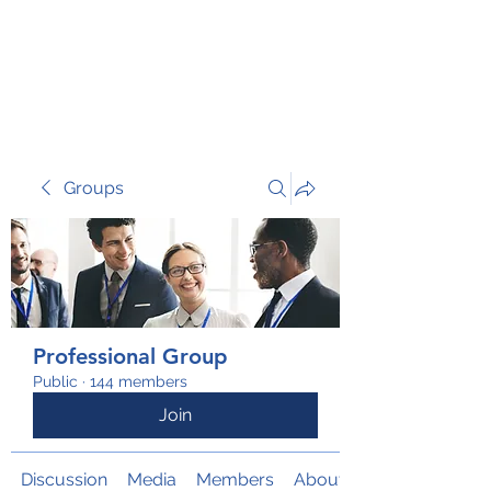
TRANSFORM RISK
Groups
Professional Group
Public
·
144 members
Join
Discussion
Media
Members
About