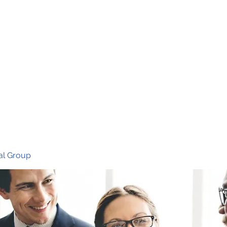
Ho
al Group