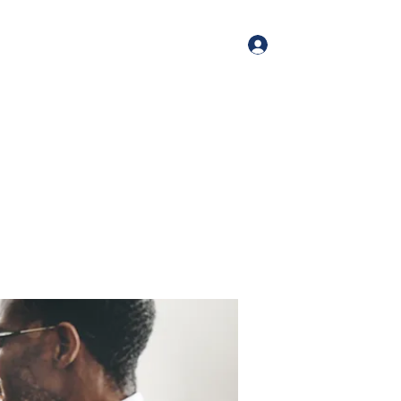
Log In
me
Book Online
Blog
About
Services
Contact