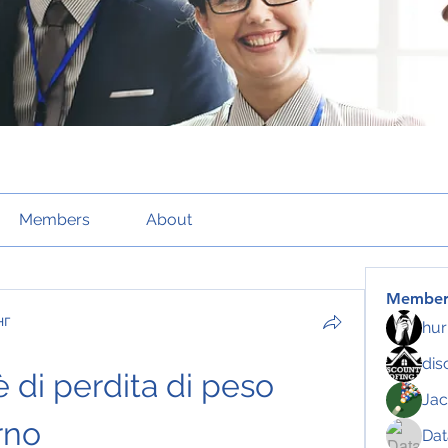
Members
About
Member
нг
hur
dis
 di perdita di peso 
Jac
rno
Da