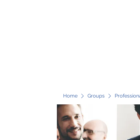
fari@transformrisk.com
TRANSFORM RISK
Home
Groups
Profession