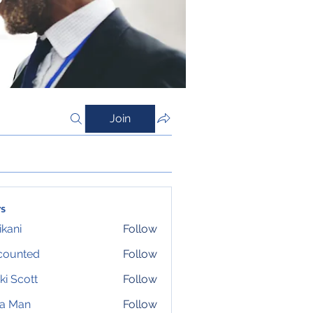
Join
s
ikani
Follow
counted
Follow
ki Scott
Follow
ta Man
Follow