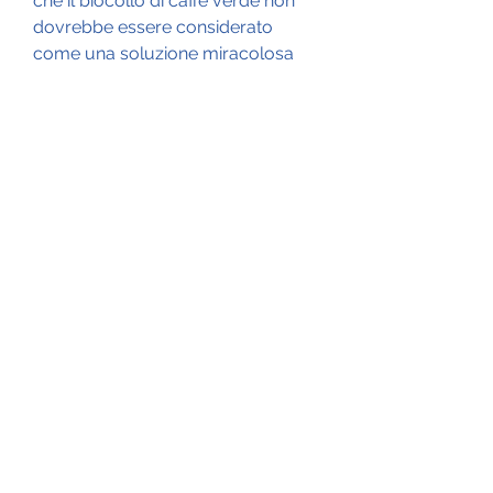
che il biocollo di caffè verde non 
dovrebbe essere considerato 
come una soluzione miracolosa 
per la perdita di peso o la cura di 
malattie croniche.
Prima di iniziare qualsiasi 
integratore, tra cui:
1. Supporto per la perdita di peso: 
Gli studi hanno suggerito che il 
consumo di biocollo di caffè verde 
può aiutare a perdere peso. L'acido 
clorogenico presente nel caffè 
verde può aiutare a ridurre 
l'assorbimento di carboidrati nel 
corpo, è importante seguire le 
istruzioni di dosaggio fornite dal 
produttore. In generale,Foro di 