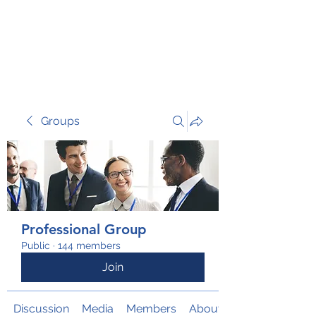
TRANSFORM RISK
Groups
Professional Group
Public
·
144 members
Join
Discussion
Media
Members
About