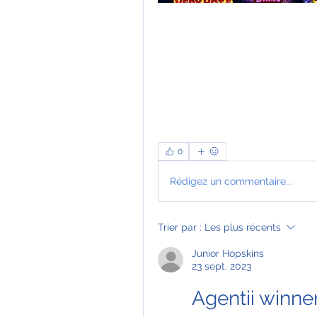
0
Rédigez un commentaire...
Trier par :
Les plus récents
Junior Hopskins
23 sept. 2023
Agentii winner