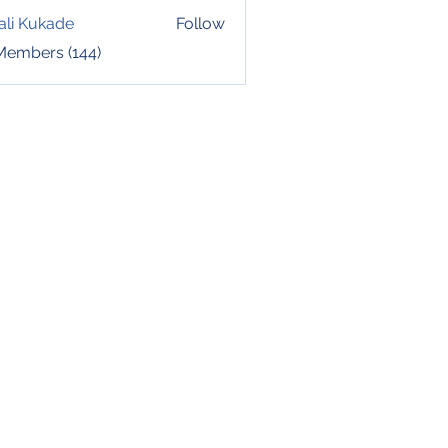
ali Kukade
Follow
 Members (144)