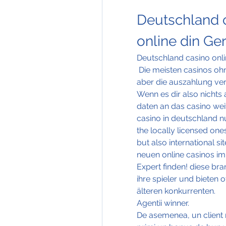
Deutschland c
online din Ge
Deutschland casino onli
 Die meisten casinos ohne registrierung akzeptieren auch kreditkarten, 
aber die auszahlung verz
Wenn es dir also nichts 
daten an das casino wei
casino in deutschland n
the locally licensed ones
but also international si
neuen online casinos im
Expert finden! diese br
ihre spieler und bieten 
älteren konkurrenten. 
Agentii winner.
De asemenea, un client