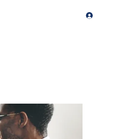
Log In
me
Book Online
Blog
About
Services
Contact