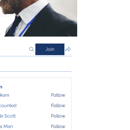
Join
s
ikani
Follow
counted
Follow
ki Scott
Follow
ta Man
Follow