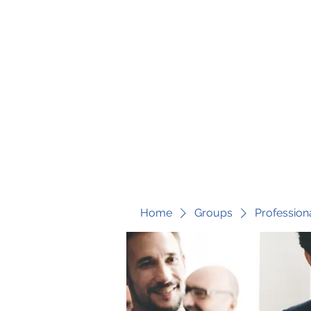
fari@transformrisk.com
TRANSFORM RISK
Home
Groups
Profession