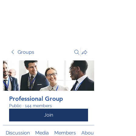
TRANSFORM RISK
Groups
Professional Group
Public
·
144 members
Join
Discussion
Media
Members
About