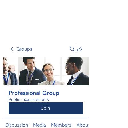
TRANSFORM RISK
Groups
Professional Group
Public
·
144 members
Join
Discussion
Media
Members
About