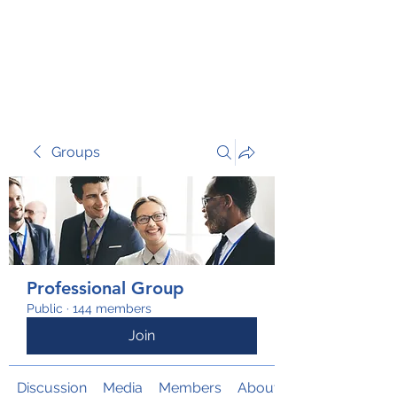
TRANSFORM RISK
Groups
Professional Group
Public
·
144 members
Join
Discussion
Media
Members
About