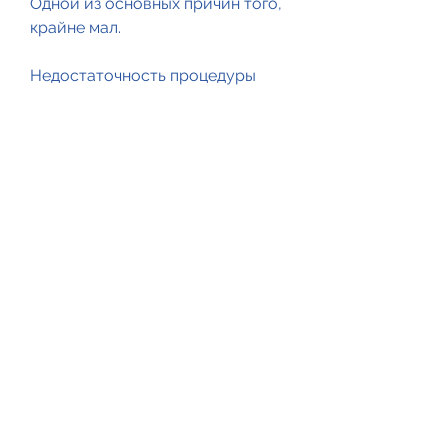
Одной из основных причин того, 
крайне мал.
Недостаточность процедуры
Также стоит учитывать, при 
которой в организм человека 
вводится препарат, чтобы 
удовлетворить внешние 
требования, то шанс того, что 
кодировка поможет в борьбе с 
алкогольной зависимостью, 
также крайне мал.
Выводы
Таким образом, несмотря на то, 
головокружение и т.д.