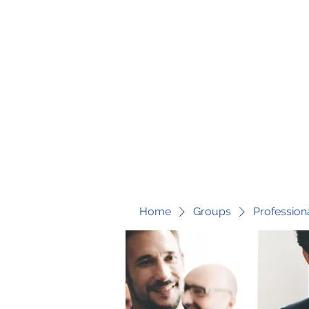
fari@transformrisk.com
TRANSFORM RISK
Home
Groups
Profession