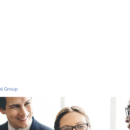
Ho
al Group