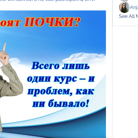
Anj
See All