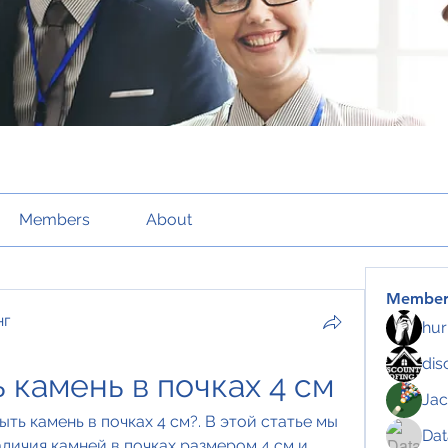
Members
About
Member
нг
hur
dis
 камень в почках 4 см
Jac
ть камень в почках 4 см?. В этой статье мы 
Da
ичия камней в почках размером 4 см и 