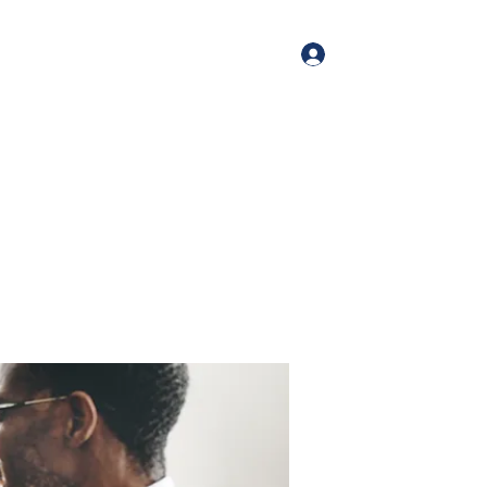
Log In
me
Book Online
Blog
About
Services
Contact