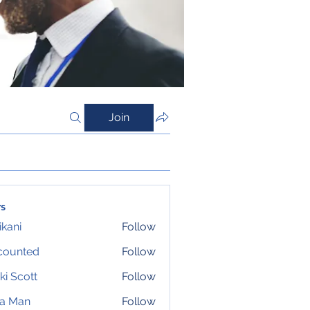
Join
s
ikani
Follow
counted
Follow
ki Scott
Follow
ta Man
Follow