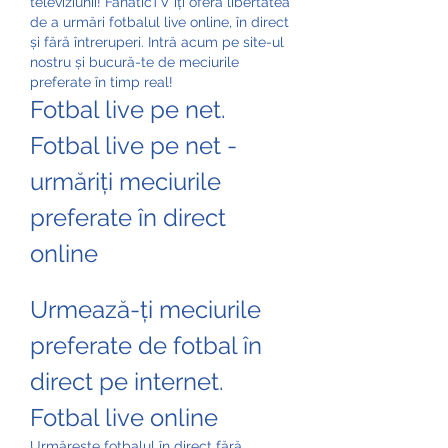
televiziunii! FanaticTV îți oferă libertatea 
de a urmări fotbalul live online, în direct 
și fără întreruperi. Intră acum pe site-ul 
nostru și bucură-te de meciurile 
preferate în timp real!
Fotbal live pe net. 
Fotbal live pe net - 
urmăriți meciurile 
preferate în direct 
online
Urmează-ți meciurile 
preferate de fotbal în 
direct pe internet. 
Fotbal live online
Urmărește fotbalul în direct fără 