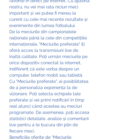
favorite în direct pe internet. Cu ajutorul 
nostru, nu vei mai rata niciun meci 
important și vei putea fi mereu la 
curent cu cele mai recente rezultate și 
evenimente din lumea fotbalului.
De la meciurile din campionatele 
naționale până la cele din competițiile 
internaționale, "Meciurile preferate" îți 
oferă acces la transmisiuni live de 
înaltă calitate. Poți urmări meciurile pe 
orice dispozitiv conectat la internet, 
indiferent că este vorba despre un 
computer, telefon mobil sau tabletă.
Cu "Meciurile preferate", ai posibilitatea 
de a personaliza experiența ta de 
vizionare. Poți selecta echipele tale 
preferate și vei primi notificări în timp 
real atunci când acestea au meciuri 
programate. De asemenea, poți accesa 
statistici detaliate, analize și comentarii 
live pentru a te bucura din plin de 
fiecare meci.
Beneficiile oferite de "Meciurile 