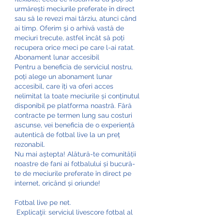
urmărești meciurile preferate în direct 
sau să le revezi mai târziu, atunci când 
ai timp. Oferim și o arhivă vastă de 
meciuri trecute, astfel încât să poți 
recupera orice meci pe care l-ai ratat.
Abonament lunar accesibil
Pentru a beneficia de serviciul nostru, 
poți alege un abonament lunar 
accesibil, care îți va oferi acces 
nelimitat la toate meciurile și conținutul 
disponibil pe platforma noastră. Fără 
contracte pe termen lung sau costuri 
ascunse, vei beneficia de o experiență 
autentică de fotbal live la un preț 
rezonabil.
Nu mai aștepta! Alătură-te comunității 
noastre de fani ai fotbalului și bucură-
te de meciurile preferate în direct pe 
internet, oricând și oriunde!
Fotbal live pe net.
 Explicaţii: serviciul livescore fotbal al 