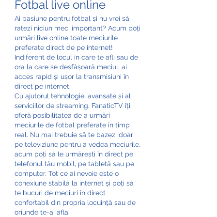
Fotbal live online
Ai pasiune pentru fotbal și nu vrei să 
ratezi niciun meci important? Acum poți 
urmări live online toate meciurile 
preferate direct de pe internet! 
Indiferent de locul în care te afli sau de 
ora la care se desfășoară meciul, ai 
acces rapid și ușor la transmisiuni în 
direct pe internet.
Cu ajutorul tehnologiei avansate și al 
serviciilor de streaming, FanaticTV îți 
oferă posibilitatea de a urmări 
meciurile de fotbal preferate în timp 
real. Nu mai trebuie să te bazezi doar 
pe televiziune pentru a vedea meciurile, 
acum poți să le urmărești în direct pe 
telefonul tău mobil, pe tabletă sau pe 
computer. Tot ce ai nevoie este o 
conexiune stabilă la internet și poți să 
te bucuri de meciuri în direct 
confortabil din propria locuință sau de 
oriunde te-ai afla.