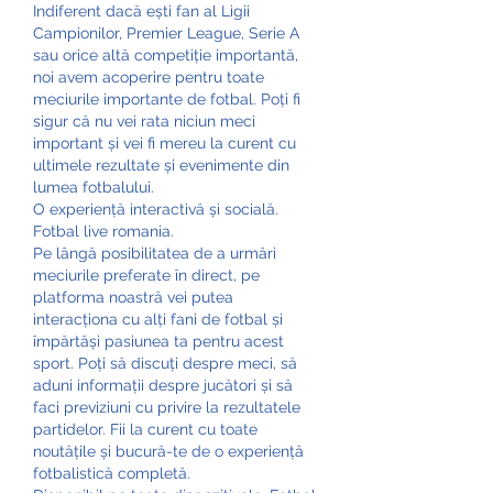
Indiferent dacă ești fan al Ligii 
Campionilor, Premier League, Serie A 
sau orice altă competiție importantă, 
noi avem acoperire pentru toate 
meciurile importante de fotbal. Poți fi 
sigur că nu vei rata niciun meci 
important și vei fi mereu la curent cu 
ultimele rezultate și evenimente din 
lumea fotbalului.
O experiență interactivă și socială. 
Fotbal live romania.
Pe lângă posibilitatea de a urmări 
meciurile preferate în direct, pe 
platforma noastră vei putea 
interacționa cu alți fani de fotbal și 
împărtăși pasiunea ta pentru acest 
sport. Poți să discuți despre meci, să 
aduni informații despre jucători și să 
faci previziuni cu privire la rezultatele 
partidelor. Fii la curent cu toate 
noutățile și bucură-te de o experiență 
fotbalistică completă.