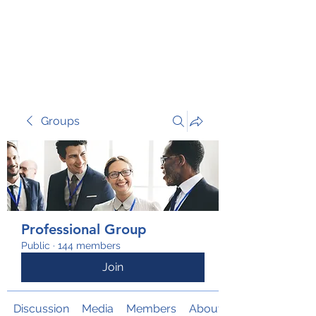
TRANSFORM RISK
Groups
Professional Group
Public
·
144 members
Join
Discussion
Media
Members
About