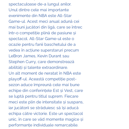
spectaculoase de-a lungul anilor.
Unul dintre cele mai importante 
evenimente din NBA este All-Star 
Game-ul. Acest meci anual adună cei 
mai buni jucători din ligă, care se întrec 
într-o competiție plină de pasiune și 
spectacol. All-Star Game-ul este o 
ocazie pentru fanii baschetului de a 
vedea în acțiune superstaruri precum 
LeBron James, Kevin Durant sau 
Stephen Curry, care demonstrează 
abilități și talente extraordinare.
Un alt moment de neratat în NBA este 
playoff-ul. Această competiție post-
sezon aduce împreună cele mai bune 
echipe din conferințele Est și Vest, care 
se luptă pentru titlul suprem. Fiecare 
meci este plin de intensitate și suspans, 
iar jucătorii se străduiesc să își aducă 
echipa către victorie. Este un spectacol 
unic, în care se văd momente magice și 
performanțe individuale remarcabile.