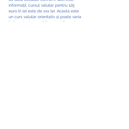
informații, cursul valutar pentru 125 
euro în lei este de xxx lei. Acesta este 
un curs valutar orientativ și poate varia 
în funcție de condițiile pieței financiare.
Pentru a obține suma exactă în lei 
pentru 125 euro, este recomandat să 
contactați o casă de schimb valutar 
sau o bancă. Aceste instituții pot oferi 
informații precise și actualizate cu 
privire la cursul valutar în timp real.
De asemenea, este important să țineți 
cont de faptul că comisioanele și 
taxele aplicate de casele de schimb 
valutar pot varia și pot influența suma 
finală pe care o veți primi în lei pentru 
cei 125 euro.
În concluzie, pentru a obține suma 
exactă în lei pentru 125 euro, este 
recomandat să consultați cursul valutar 
actualizat și să contactați o instituție 
financiară pentru a obține informații 
precise și detaliate.