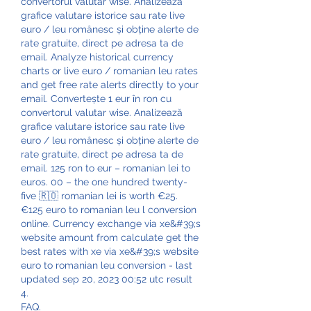
convertorul valutar wise. Analizează 
grafice valutare istorice sau rate live 
euro / leu românesc și obține alerte de 
rate gratuite, direct pe adresa ta de 
email. Analyze historical currency 
charts or live euro / romanian leu rates 
and get free rate alerts directly to your 
email. Convertește 1 eur în ron cu 
convertorul valutar wise. Analizează 
grafice valutare istorice sau rate live 
euro / leu românesc și obține alerte de 
rate gratuite, direct pe adresa ta de 
email. 125 ron to eur – romanian lei to 
euros. 00 – the one hundred twenty-
five 🇷🇴 romanian lei is worth €25. 
€125 euro to romanian leu l conversion 
online. Currency exchange via xe&#39;s 
website amount from calculate get the 
best rates with xe via xe&#39;s website 
euro to romanian leu conversion - last 
updated sep 20, 2023 00:52 utc result 
4. 
FAQ.