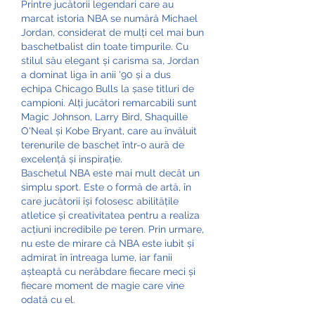
Printre jucătorii legendari care au 
marcat istoria NBA se numără Michael 
Jordan, considerat de mulți cel mai bun 
baschetbalist din toate timpurile. Cu 
stilul său elegant și carisma sa, Jordan 
a dominat liga în anii '90 și a dus 
echipa Chicago Bulls la șase titluri de 
campioni. Alți jucători remarcabili sunt 
Magic Johnson, Larry Bird, Shaquille 
O'Neal și Kobe Bryant, care au învăluit 
terenurile de baschet într-o aură de 
excelență și inspirație.
Baschetul NBA este mai mult decât un 
simplu sport. Este o formă de artă, în 
care jucătorii își folosesc abilitățile 
atletice și creativitatea pentru a realiza 
acțiuni incredibile pe teren. Prin urmare, 
nu este de mirare că NBA este iubit și 
admirat în întreaga lume, iar fanii 
așteaptă cu nerăbdare fiecare meci și 
fiecare moment de magie care vine 
odată cu el.