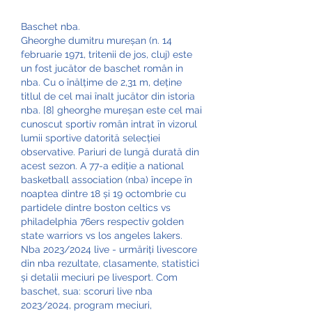
Baschet nba.
Gheorghe dumitru mureșan (n. 14 
februarie 1971, tritenii de jos, cluj) este 
un fost jucător de baschet român in 
nba. Cu o înălțime de 2,31 m, deține 
titlul de cel mai înalt jucător din istoria 
nba. [8] gheorghe mureșan este cel mai 
cunoscut sportiv român intrat în vizorul 
lumii sportive datorită selecției 
observative. Pariuri de lungă durată din 
acest sezon. A 77-a ediție a national 
basketball association (nba) începe în 
noaptea dintre 18 și 19 octombrie cu 
partidele dintre boston celtics vs 
philadelphia 76ers respectiv golden 
state warriors vs los angeles lakers. 
Nba 2023/2024 live - urmăriți livescore 
din nba rezultate, clasamente, statistici 
și detalii meciuri pe livesport. Com 
baschet, sua: scoruri live nba 
2023/2024, program meciuri, 