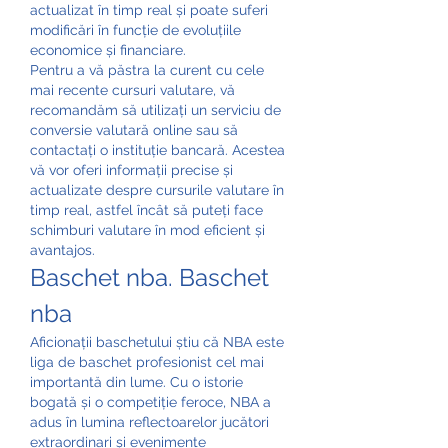
actualizat în timp real și poate suferi 
modificări în funcție de evoluțiile 
economice și financiare.
Pentru a vă păstra la curent cu cele 
mai recente cursuri valutare, vă 
recomandăm să utilizați un serviciu de 
conversie valutară online sau să 
contactați o instituție bancară. Acestea 
vă vor oferi informații precise și 
actualizate despre cursurile valutare în 
timp real, astfel încât să puteți face 
schimburi valutare în mod eficient și 
avantajos.
Baschet nba. Baschet 
nba
Aficionații baschetului știu că NBA este 
liga de baschet profesionist cel mai 
importantă din lume. Cu o istorie 
bogată și o competiție feroce, NBA a 
adus în lumina reflectoarelor jucători 
extraordinari și evenimente 