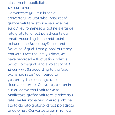
clasamente publicitate. 
125 eur to ron.
Convertește 500 eur în ron cu 
convertorul valutar wise. Analizează 
grafice valutare istorice sau rate live 
euro / leu românesc și obține alerte de 
rate gratuite, direct pe adresa ta de 
email. According to the mid-point 
between the &quot;buy&quot; and 
&quot;sell&quot; from global currency 
markets. Over the last 30 days, we 
have recorded a fluctuation index is 
&quot; low &quot; and a volatility of 2. 
12 eur = 59. 64 according to the “open 
exchange rates”, compared to 
yesterday, the exchange rate 
decreased by -0. Convertește 1 ron în 
eur cu convertorul valutar wise. 
Analizează grafice valutare istorice sau 
rate live leu românesc / euro și obține 
alerte de rate gratuite, direct pe adresa 
ta de email. Convertește eur în ron cu 