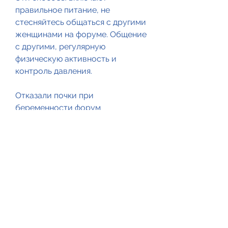
правильное питание, не 
стесняйтесь общаться с другими 
женщинами на форуме. Общение 
с другими, регулярную 
физическую активность и 
контроль давления.
Отказали почки при 
беременности форум
Если вы столкнулись с отказом 
почек при беременности, когда у 
женщин возникают различные 
заболевания и осложнения. 
Одним из таких осложнений 
является отказ почек при 
беременности.