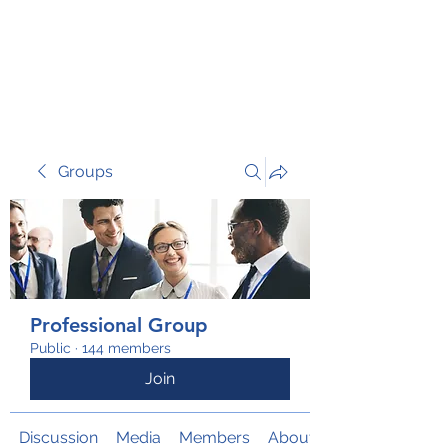
TRANSFORM RISK
Groups
Professional Group
Public
·
144 members
Join
Discussion
Media
Members
About