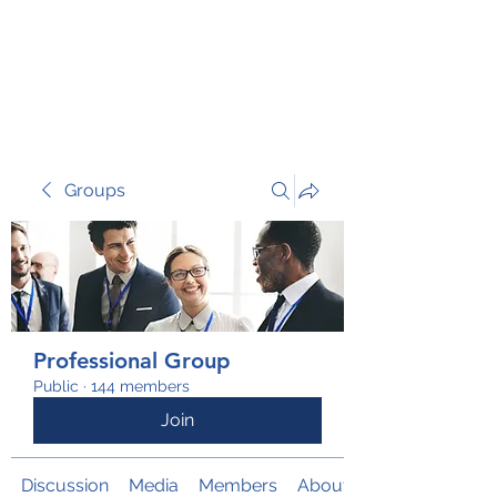
TRANSFORM RISK
Groups
Professional Group
Public
·
144 members
Join
Discussion
Media
Members
About