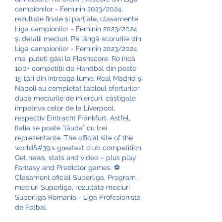
campionilor - Feminin 2023/2024, 
rezultate finale și parțiale, clasamente 
Liga campionilor - Feminin 2023/2024 
și detalii meciuri. Pe lângă scorurile din 
Liga campionilor - Feminin 2023/2024 
mai puteți găsi la Flashscore. Ro încă 
100+ competiții de Handbal din peste 
15 țări din întreaga lume. Real Madrid și 
Napoli au completat tabloul sferturilor 
după meciurile de miercuri, câștigate 
împotriva celor de la Liverpool, 
respectiv Eintracht Frankfurt. Astfel, 
Italia se poate ”lăuda” cu trei 
reprezentante. The official site of the 
world&#39;s greatest club competition. 
Get news, stats and video – plus play 
Fantasy and Predictor games. ⚽ 
Clasament oficial Superliga, Program 
meciuri Superliga, rezultate meciuri 
Superliga Romania - Liga Profesionistă 
de Fotbal. 