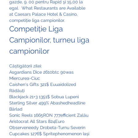
gazde, 9. 00 pentru Rapid şi 15,00 la 
egal.  What Restaurants are Available 
at Caesars Palace Hotel & Casino, 
competiție liga campionilor.
Competiție Liga 
Campionilor, turneu liga 
campionilor
Câștigătorii zilei:
Asgardians Dice 2610btc 90was 
Miercurea-Ciuc 
Caishen's Gifts 321$ Euuaidolized 
Rădăuți 
Blackjack 21+3 1351$ Sobua Lupeni 
Sterling Silver 499% Abashedheadline 
Bârlad 
Sonic Reels 1665RON 777efficient Zalău 
Aristocrat All Stars 824Euro 
Observeneedy Drobeta-Turnu Severin 
Cupcakes 1276$ Spritephenomenon Iași 