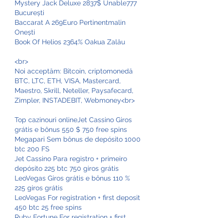
Mystery Jack Deluxe 2837$ Unable777 
București 
Baccarat A 269Euro Pertinentmalin 
Onești 
Book Of Helios 2364% Oakua Zalău 
<br>
Noi acceptăm: Bitcoin, criptomonedă 
BTC, LTC, ETH, VISA, Mastercard, 
Maestro, Skrill, Neteller, Paysafecard, 
Zimpler, INSTADEBIT, Webmoney<br>
Top cazinouri onlineJet Cassino Giros 
grátis e bônus 550 $ 750 free spins
Megapari Sem bônus de depósito 1000 
btc 200 FS
Jet Cassino Para registro + primeiro 
depósito 225 btc 750 giros grátis
LeoVegas Giros grátis e bônus 110 % 
225 giros grátis
LeoVegas For registration + first deposit 
450 btc 25 free spins
Ruby Fortune For registration + first 