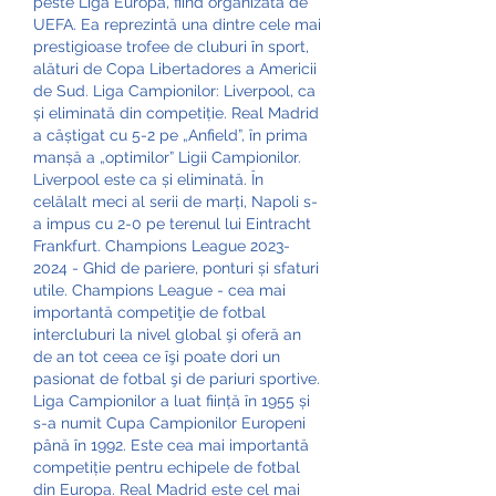
peste Liga Europa, fiind organizată de 
UEFA. Ea reprezintă una dintre cele mai 
prestigioase trofee de cluburi în sport, 
alături de Copa Libertadores a Americii 
de Sud. Liga Campionilor: Liverpool, ca 
și eliminată din competiție. Real Madrid 
a câștigat cu 5-2 pe „Anfield”, în prima 
manșă a „optimilor” Ligii Campionilor. 
Liverpool este ca și eliminată. În 
celălalt meci al serii de marți, Napoli s-
a impus cu 2-0 pe terenul lui Eintracht 
Frankfurt. Champions League 2023-
2024 - Ghid de pariere, ponturi și sfaturi 
utile. Champions League - cea mai 
importantă competiţie de fotbal 
intercluburi la nivel global şi oferă an 
de an tot ceea ce îşi poate dori un 
pasionat de fotbal şi de pariuri sportive. 
Liga Campionilor a luat ființă în 1955 și 
s-a numit Cupa Campionilor Europeni 
până în 1992. Este cea mai importantă 
competiție pentru echipele de fotbal 
din Europa. Real Madrid este cel mai 