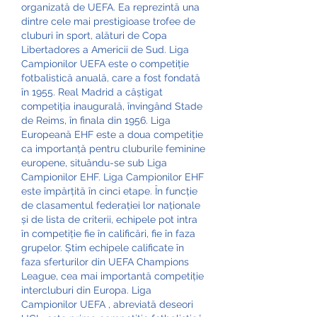
organizată de UEFA. Ea reprezintă una 
dintre cele mai prestigioase trofee de 
cluburi în sport, alături de Copa 
Libertadores a Americii de Sud. Liga 
Campionilor UEFA este o competiție 
fotbalistică anuală, care a fost fondată 
în 1955. Real Madrid a câștigat 
competiția inaugurală, învingând Stade 
de Reims, în finala din 1956. Liga 
Europeană EHF este a doua competiție 
ca importanță pentru cluburile feminine 
europene, situându-se sub Liga 
Campionilor EHF. Liga Campionilor EHF 
este împărțită în cinci etape. În funcție 
de clasamentul federației lor naționale 
și de lista de criterii, echipele pot intra 
în competiție fie în calificări, fie în faza 
grupelor. Știm echipele calificate în 
faza sferturilor din UEFA Champions 
League, cea mai importantă competiție 
intercluburi din Europa. Liga 
Campionilor UEFA , abreviată deseori 