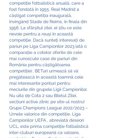
competiție fotbalistică anuală, care a 
fost fondată în 1955. Real Madrid a 
câștigat competiția inaugurală, 
învingând Stade de Reims, în finala din 
1956. La sfârșitul zilei, ei știu ce este 
nevoie pentru a reuși în această 
competiție. Dacă sunteți interesați de 
pariuri pe Liga Campionilor 2023 iată o 
comparație a cotelor oferite de cele 
mai cunoscute case de pariuri din 
România pentru câștigătoarea 
competiției:. BETuri urmează să vă 
pregătească în această toamnă cele 
mai interesante ponturi pentru 
meciurile din grupele Ligii Campionilor. 
Nu uita de Cota 2 sau Biletul Zilei, 
secțiuni active zilnic pe site-ul nostru! 
Grupe Champions League 2022/2023 – 
Urnele valorice din competiție. Liga 
Campionilor UEFA , abreviată deseori 
UCL, este prima competiție fotbalistică 
inter-cluburi europeană ca valoare, 