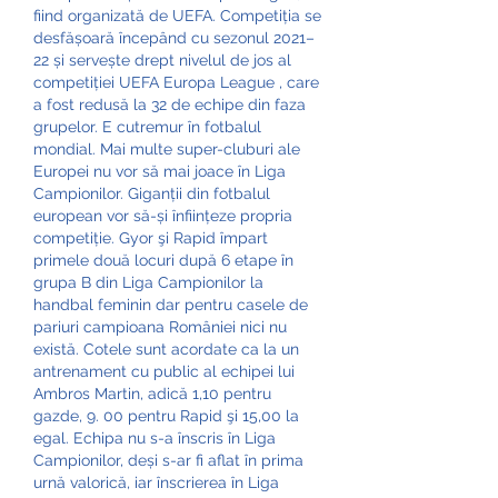
fiind organizată de UEFA. Competiția se 
desfășoară începând cu sezonul 2021–
22 și servește drept nivelul de jos al 
competiției UEFA Europa League , care 
a fost redusă la 32 de echipe din faza 
grupelor. E cutremur în fotbalul 
mondial. Mai multe super-cluburi ale 
Europei nu vor să mai joace în Liga 
Campionilor. Giganții din fotbalul 
european vor să-și înființeze propria 
competiție. Gyor şi Rapid împart 
primele două locuri după 6 etape în 
grupa B din Liga Campionilor la 
handbal feminin dar pentru casele de 
pariuri campioana României nici nu 
există. Cotele sunt acordate ca la un 
antrenament cu public al echipei lui 
Ambros Martin, adică 1,10 pentru 
gazde, 9. 00 pentru Rapid şi 15,00 la 
egal. Echipa nu s-a înscris în Liga 
Campionilor, deși s-ar fi aflat în prima 
urnă valorică, iar înscrierea în Liga 