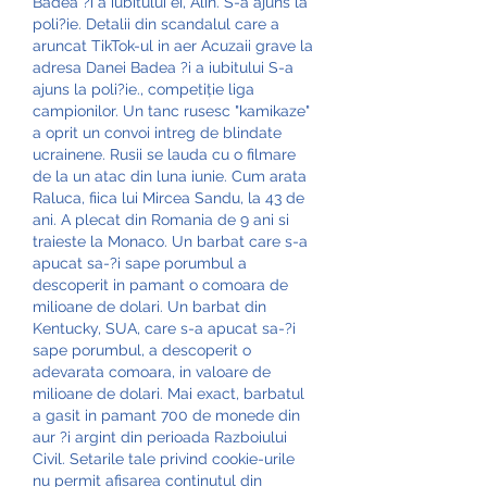
Badea ?i a iubitului ei, Alin. S-a ajuns la 
poli?ie. Detalii din scandalul care a 
aruncat TikTok-ul in aer Acuzaii grave la 
adresa Danei Badea ?i a iubitului S-a 
ajuns la poli?ie., competiție liga 
campionilor. Un tanc rusesc "kamikaze" 
a oprit un convoi intreg de blindate 
ucrainene. Rusii se lauda cu o filmare 
de la un atac din luna iunie. Cum arata 
Raluca, fiica lui Mircea Sandu, la 43 de 
ani. A plecat din Romania de 9 ani si 
traieste la Monaco. Un barbat care s-a 
apucat sa-?i sape porumbul a 
descoperit in pamant o comoara de 
milioane de dolari. Un barbat din 
Kentucky, SUA, care s-a apucat sa-?i 
sape porumbul, a descoperit o 
adevarata comoara, in valoare de 
milioane de dolari. Mai exact, barbatul 
a gasit in pamant 700 de monede din 
aur ?i argint din perioada Razboiului 
Civil. Setarile tale privind cookie-urile 
nu permit afisarea continutul din 