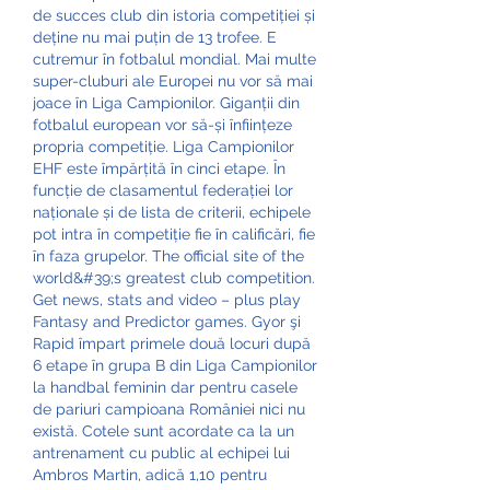
de succes club din istoria competiției și 
deține nu mai puțin de 13 trofee. E 
cutremur în fotbalul mondial. Mai multe 
super-cluburi ale Europei nu vor să mai 
joace în Liga Campionilor. Giganții din 
fotbalul european vor să-și înființeze 
propria competiție. Liga Campionilor 
EHF este împărțită în cinci etape. În 
funcție de clasamentul federației lor 
naționale și de lista de criterii, echipele 
pot intra în competiție fie în calificări, fie 
în faza grupelor. The official site of the 
world&#39;s greatest club competition. 
Get news, stats and video – plus play 
Fantasy and Predictor games. Gyor şi 
Rapid împart primele două locuri după 
6 etape în grupa B din Liga Campionilor 
la handbal feminin dar pentru casele 
de pariuri campioana României nici nu 
există. Cotele sunt acordate ca la un 
antrenament cu public al echipei lui 
Ambros Martin, adică 1,10 pentru 