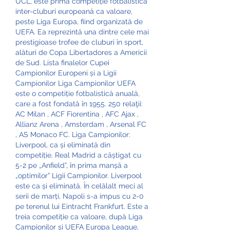
UCL, este prima competiție fotbalistică 
inter-cluburi europeană ca valoare, 
peste Liga Europa, fiind organizată de 
UEFA. Ea reprezintă una dintre cele mai 
prestigioase trofee de cluburi în sport, 
alături de Copa Libertadores a Americii 
de Sud. Lista finalelor Cupei 
Campionilor Europeni și a Ligii 
Campionilor Liga Campionilor UEFA 
este o competiție fotbalistică anuală, 
care a fost fondată în 1955. 250 relaţii: 
AC Milan , ACF Fiorentina , AFC Ajax , 
Allianz Arena , Amsterdam , Arsenal FC 
, AS Monaco FC. Liga Campionilor: 
Liverpool, ca și eliminată din 
competiție. Real Madrid a câștigat cu 
5-2 pe „Anfield”, în prima manșă a 
„optimilor” Ligii Campionilor. Liverpool 
este ca și eliminată. În celălalt meci al 
serii de marți, Napoli s-a impus cu 2-0 
pe terenul lui Eintracht Frankfurt. Este a 
treia competiție ca valoare, după Liga 
Campionilor și UEFA Europa League, 