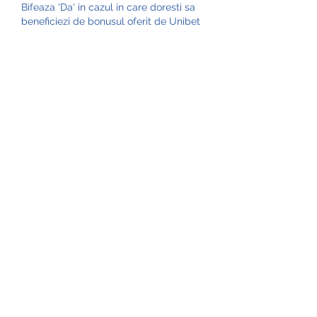
Bifeaza 'Da' in cazul in care doresti sa 
beneficiezi de bonusul oferit de Unibet 
clientilor noi: BONUS 100% PANA LA 
300 RON. Optati pentru a primi 
bonusuri si alte informatii relevante ' 
lasa bifata aceasta casuta daca vrei sa 
primesti pe e-mail informatii despre 
produsele si serviciile Unibet, 
campionat liga campionilor. Am peste 
18 ani si accept Termenii si conditiile ' 
va trebui sa bifezi aceasta casuta 
pentru a putea deschide contul. Da 
click pe butonul galben Inregistreaza-
te pentru a finaliza inregistarea si 
pentru a deschide contul de pariuri 
online la Unibet. Atat de simplu este! 
Click pe BUTON ?i inregistreaza-te la 
agen?ia de pariuri UNIBET! BONUS: 
300 RON pariu fara risc + 222 rotiri EGT. 
Cum se face verificarea contului la 
Agentia UniBet? Dupa ce-ai deschis un 
cont de parior la Unibet, firesc, va 