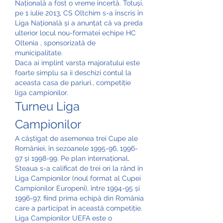
Națională a fost o vreme incertă. Totuși, 
pe 1 iulie 2013, CS Oltchim s-a înscris în 
Liga Națională și a anunțat că va preda 
ulterior locul nou-formatei echipe HC 
Oltenia , sponsorizată de 
municipalitate. 
Daca ai implint varsta majoratului este 
foarte simplu sa ii deschizi contul la 
aceasta casa de pariuri., competiție 
liga campionilor.
Turneu Liga 
Campionilor
A câștigat de asemenea trei Cupe ale 
României, în sezoanele 1995-96, 1996-
97 și 1998-99. Pe plan internațional, 
Steaua s-a calificat de trei ori la rând în 
Liga Campionilor (noul format al Cupei 
Campionilor Europeni), între 1994-95 și 
1996-97, fiind prima echipă din România 
care a participat în această competiție. 
Liga Campionilor UEFA este o 