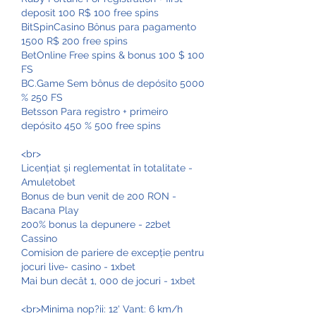
deposit 100 R$ 100 free spins
BitSpinCasino Bônus para pagamento 
1500 R$ 200 free spins
BetOnline Free spins & bonus 100 $ 100 
FS
BC.Game Sem bônus de depósito 5000 
% 250 FS
Betsson Para registro + primeiro 
depósito 450 % 500 free spins
<br>
Licențiat și reglementat în totalitate - 
Amuletobet
Bonus de bun venit de 200 RON - 
Bacana Play
200% bonus la depunere - 22bet 
Cassino
Comision de pariere de excepție pentru 
jocuri live- casino - 1xbet
Mai bun decât 1, 000 de jocuri - 1xbet
<br>Minima nop?ii: 12' Vant: 6 km/h 