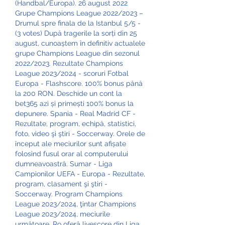
(Handbal/Europa). 26 august 2022 
Grupe Champions League 2022/2023 – 
Drumul spre finala de la Istanbul 5/5 - 
(3 votes) După tragerile la sorți din 25 
august, cunoaștem în definitiv actualele 
grupe Champions League din sezonul 
2022/2023. Rezultate Champions 
League 2023/2024 - scoruri Fotbal 
Europa - Flashscore. 100% bonus până 
la 200 RON. Deschide un cont la 
bet365 azi și primești 100% bonus la 
depunere. Spania - Real Madrid CF - 
Rezultate, program, echipă, statistici, 
foto, video şi ştiri - Soccerway. Orele de 
început ale meciurilor sunt afișate 
folosind fusul orar al computerului 
dumneavoastră. Sumar - Liga 
Campionilor UEFA - Europa - Rezultate, 
program, clasament şi ştiri - 
Soccerway. Program Champions 
League 2023/2024, ţintar Champions 
League 2023/2024, meciurile 
următoare. Ro oferă livescore din Liga 