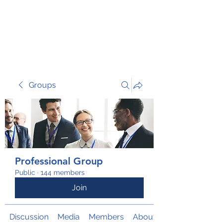
TRANSFORM RISK
Groups
Professional Group
Public
·
144 members
Join
Discussion
Media
Members
About