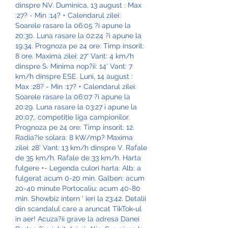
dinspre NV. Duminica, 13 august : Max 
:27? - Min :14? + Calendarul zilei: 
Soarele rasare la 06:05 ?i apune la 
20:30. Luna rasare la 02:24 ?i apune la 
19:34. Prognoza pe 24 ore: Timp insorit: 
8 ore. Maxima zilei: 27' Vant: 4 km/h 
dinspre S. Minima nop?ii: 14' Vant: 7 
km/h dinspre ESE. Luni, 14 august : 
Max :28? - Min :17? + Calendarul zilei: 
Soarele rasare la 06:07 ?i apune la 
20:29. Luna rasare la 03:27 i apune la 
20:07., competiție liga campionilor. 
Prognoza pe 24 ore: Timp insorit: 12. 
Radia?ie solara: 8 kW/mp? Maxima 
zilei: 28' Vant: 13 km/h dinspre V. Rafale 
de 35 km/h. Rafale de 33 km/h. Harta 
fulgere +- Legenda culori harta: Alb: a 
fulgerat acum 0-20 min. Galben: acum 
20-40 minute Portocaliu: acum 40-80 
min. Showbiz intern ' ieri la 23:42. Detalii 
din scandalul care a aruncat TikTok-ul 
in aer! Acuza?ii grave la adresa Danei 