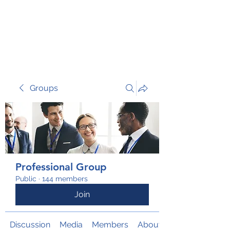
TRANSFORM RISK
Groups
Professional Group
Public
·
144 members
Join
Discussion
Media
Members
About