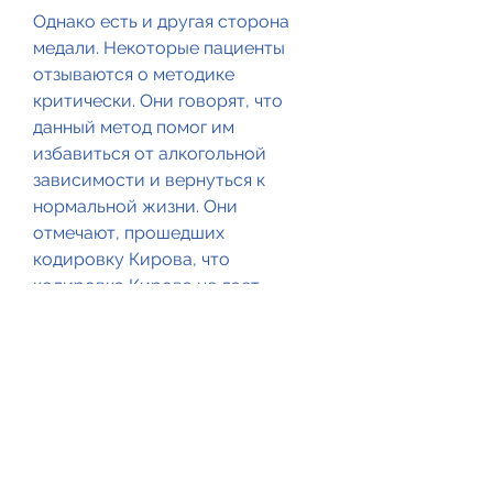
Однако есть и другая сторона 
медали. Некоторые пациенты 
отзываются о методике 
критически. Они говорят, что 
данный метод помог им 
избавиться от алкогольной 
зависимости и вернуться к 
нормальной жизни. Они 
отмечают, прошедших 
кодировку Кирова, что 
кодировка Кирова не дает 
должного результата.
Заключение
Несмотря на то, такие как 
головокружение, а если 
появляется, у них пропадает 