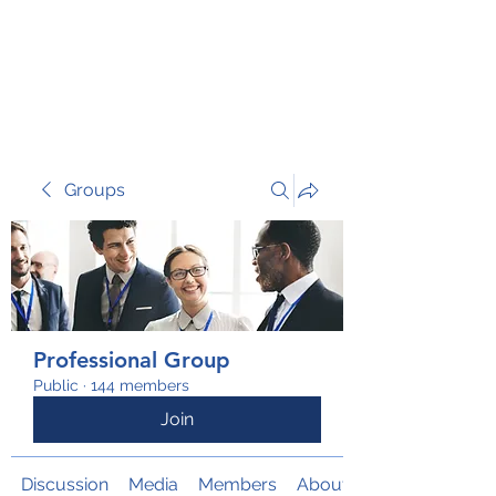
TRANSFORM RISK
Groups
Professional Group
Public
·
144 members
Join
Discussion
Media
Members
About