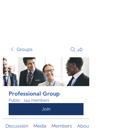
TRANSFORM RISK
Groups
Professional Group
Public
·
144 members
Join
Discussion
Media
Members
About