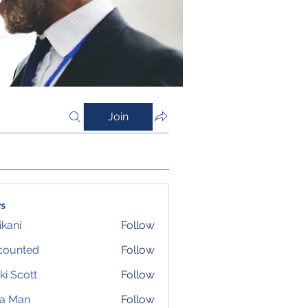
Join
s
ikani
Follow
counted
Follow
ki Scott
Follow
ta Man
Follow