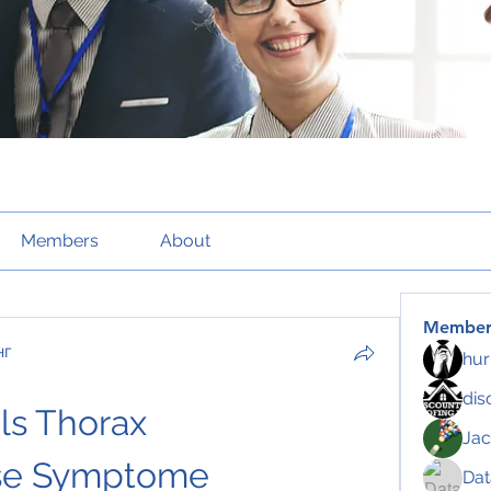
Members
About
Member
нг
hur
dis
s Thorax 
Jac
se Symptome
Da