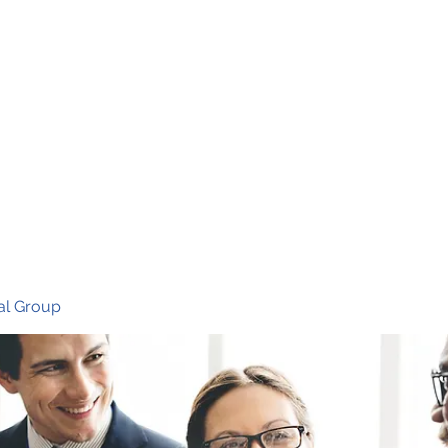
Ho
al Group