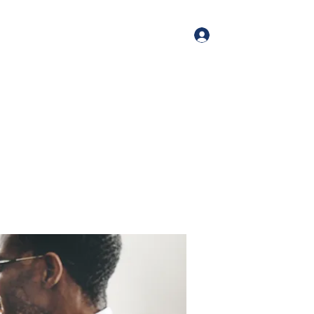
Log In
me
Book Online
Blog
About
Services
Contact