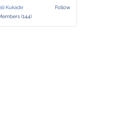
ali Kukade
Follow
 Members (144)