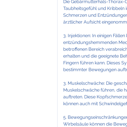
Die Gebärmutterhals-Thorax-O
Taubheitsgefühl und Kribbeln i
Schmerzen und Entzündungen zu
ärztlicher Aufsicht eingenom
3. Injektionen: In einigen Fällen
entzündungshemmenden Medika
betroffenen Bereich verabreic
erhalten und die geeignete B
Fingern führen kann. Dieses 
bestimmter Bewegungen auftr
3. Muskelschwäche: Die gesch
Muskelschwäche führen, die hä
auftreten. Diese Kopfschmerzen
können auch mit Schwindelgef
5. Bewegungseinschränkungen:
Wirbelsäule können die Bewegl