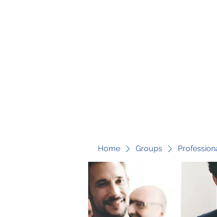
fari@transformrisk.com
TRANSFORM RISK
Home
Groups
Profession