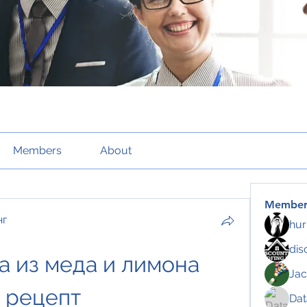
Members
About
Member
нг
hur
dis
а из меда и лимона 
Jac
 рецепт
Da