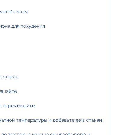
 метаболизм.
мона для похудения
 стакан.
мешайте.
ва перемешайте.
натной температуры и добавьте ее в стакан.
до тех пор, а корица снижает уровень 