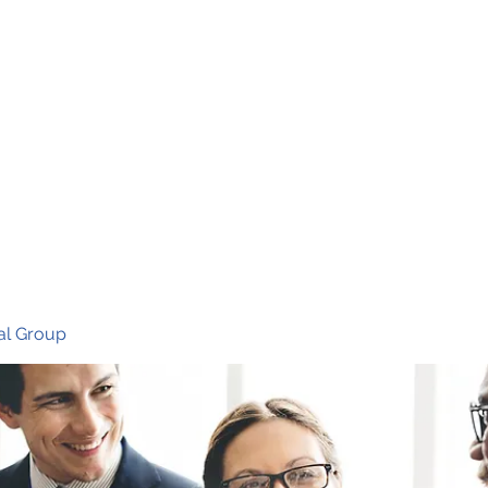
Ho
al Group