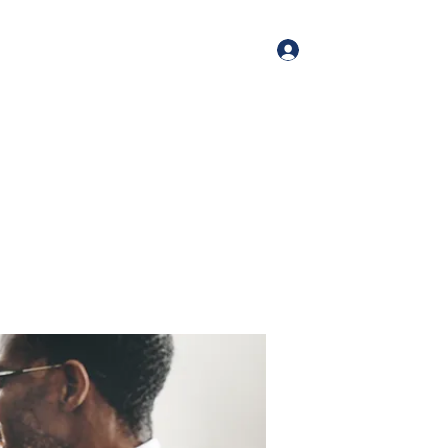
Log In
me
Book Online
Blog
About
Services
Contact