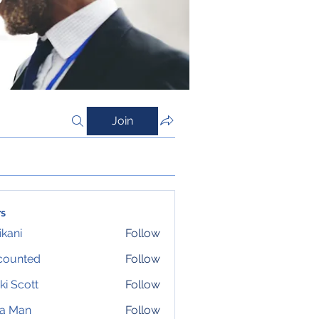
Join
s
ikani
Follow
counted
Follow
ki Scott
Follow
ta Man
Follow