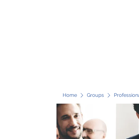
fari@transformrisk.com
TRANSFORM RISK
Home
Groups
Profession