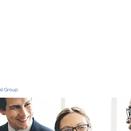
Ho
al Group