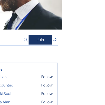
Join
s
ikani
Follow
counted
Follow
ki Scott
Follow
ta Man
Follow