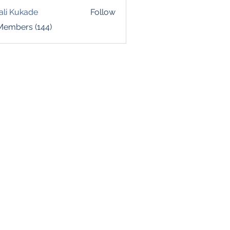
ali Kukade
Follow
 Members (144)