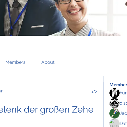
Members
About
Member
нг
hur
dis
lenk der großen Zehe 
Jac
Da