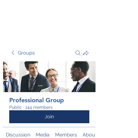
TRANSFORM RISK
Groups
Professional Group
Public
·
144 members
Join
Discussion
Media
Members
About